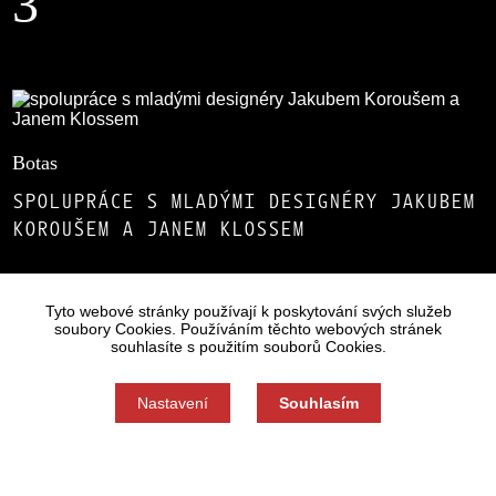
3
Botas
SPOLUPRÁCE S MLADÝMI DESIGNÉRY JAKUBEM
KOROUŠEM A JANEM KLOSSEM
Tyto webové stránky používají k poskytování svých služeb
Dále byli nominováni
soubory Cookies. Používáním těchto webových stránek
souhlasíte s použitím souborů Cookies.
(v abecedním pořádku):
Nastavení
Souhlasím
A.M.O.S. design
Souhlas můžete odmítnout zde.
REDESIGN KŘESLA BRNO 60 Z KONCE 50.