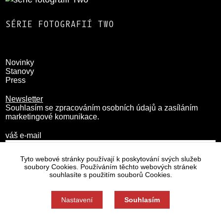
SÉRIE FOTOGRAFIÍ TWO
Novinky
Stanovy
Press
Newsletter
Souhlasím se zpracováním osobních údajů a zasíláním
marketingové komunikace.
váš e-mail
Tyto webové stránky používají k poskytování svých služeb
soubory Cookies. Používáním těchto webových stránek
souhlasíte s použitím souborů Cookies.
Nastavení
Souhlasím
Zásady zpracování osobních údajů
Nastavení cookies