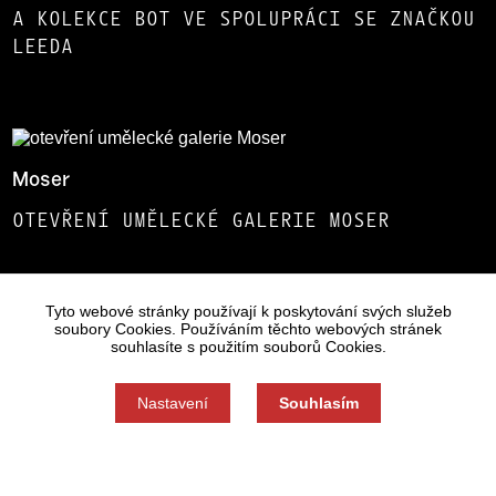
A KOLEKCE BOT VE SPOLUPRÁCI SE ZNAČKOU
LEEDA
Moser
OTEVŘENÍ UMĚLECKÉ GALERIE MOSER
Tyto webové stránky používají k poskytování svých služeb
soubory Cookies. Používáním těchto webových stránek
souhlasíte s použitím souborů Cookies.
Preciosa Lustry
OTEVŘENÍ FIREMNÍHO SHOWROOMU
Nastavení
Souhlasím
Souhlas můžete odmítnout zde.