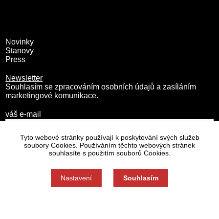
Novinky
Stanovy
Press
Newsletter
Souhlasím se zpracováním osobních údajů a zasíláním
marketingové komunikace.
váš e-mail
Tyto webové stránky používají k poskytování svých služeb
soubory Cookies. Používáním těchto webových stránek
souhlasíte s použitím souborů Cookies.
Nastavení
Souhlasím
Zásady zpracování osobních údajů
Nastavení cookies
Souhlas můžete odmítnout zde.