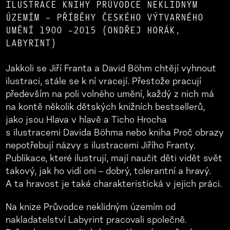
ILUSTRACE KNIHY PRŮVODCE NEKLIDNÝM
ÚZEMÍM – PŘÍBĚHY ČESKÉHO VÝTVARNÉHO
UMĚNÍ 1900 –2015 (ONDŘEJ HORÁK,
LABYRINT)
Jakkoli se Jiří Franta a David Böhm chtějí vyhnout
ilustraci, stále se k ní vracejí. Přestože pracují
především na poli volného umění, každý z nich má
na kontě několik dětských knižních bestsellerů,
jako jsou Hlava v hlavě a Ticho Hrocha
s ilustracemi Davida Böhma nebo kniha Proč obrazy
nepotřebují názvy s ilustracemi Jiřího Franty.
Publikace, které ilustrují, mají naučit děti vidět svět
takový, jak ho vidí oni – dobrý, tolerantní a hravý.
A ta hravost je také charakteristická v jejich práci.
Na knize Průvodce neklidným územím od
nakladatelství Labyrint pracovali společně.