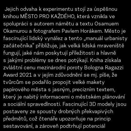
Jejich odvaha k experimentu stojí za úspěšnou
knihou MĚSTO PRO KAŽDÉHO, která vznikla ve
spolupráci s autorem námětu a textu Osamuem
Okamurou a fotografem Pavlem Horákem. Město je
fascinující lidský vynález a tento „manuál urbanisty
začátečníka“ přibližuje, jak velká lidská mraveniště
fungují, jaké nám poskytují příležitosti a hlavně
s jakými problémy se dnes potýkají. Kniha získala
zvláštní cenu mezinárodní poroty Bologna Ragazzi
Award 2021 a v jejím zdůvodnění se mj. píše, že
tvůrcům se podařilo propojit velké makety
papírového města s jasným, precizním textem,
který je nabitý informacemi o městském plánování
a sociální spravedlnosti. Fascinující 3D modely jsou
postaveny ze spousty drobných překvapivých
předmětů, což čtenáře upozorňuje na princip
sestavování, a zároveň podtrhují potenciál