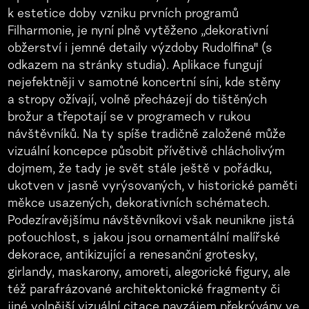
k estetice doby vzniku prvních programů
Filharmonie, je nyní plně vytěženo „dekorativní
obžerství i jemné detaily výzdoby Rudolfina" (s
odkazem na stránky studia). Aplikace fungují
nejefektněji v samotné koncertní síni, kde stěny
a stropy ožívají, volně přecházejí do tištěných
brožur a třepotají se v programech v rukou
návštěvníků. Na ty spíše tradičně založené může
vizuální koncepce působit přívětivě chlácholivým
dojmem, že tady je svět stále ještě v pořádku,
ukotven v jasně vyrýsovaných, v historické paměti
měkce usazených, dekorativních schématech.
Podezíravějšímu návštěvníkovi však neunikne jistá
poťouchlost, s jakou jsou ornamentální malířské
dekorace, antikizující a renesanční grotesky,
girlandy, maskarony, amoreti, alegorické figury, ale
též parafrázované architektonické fragmenty či
jiné volnější vizuální citace navzájem překrývány ve