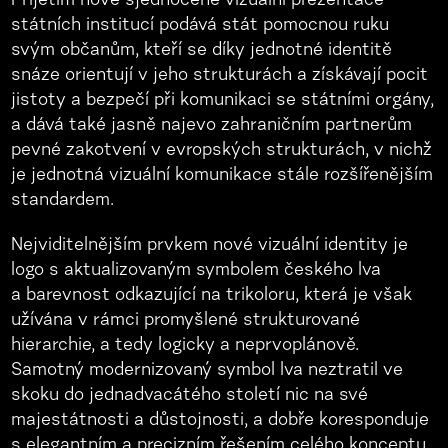
Přijetím nové sjednocené vizuální prezentace
státních institucí podává stát pomocnou ruku
svým občanům, kteří se díky jednotné identitě
snáze orientují v jeho strukturách a získávají pocit
jistoty a bezpečí při komunikaci se státními orgány,
a dává také jasně najevo zahraničním partnerům
pevné zakotvení v evropských strukturách, v nichž
je jednotná vizuální komunikace stále rozšířenějším
standardem.
Nejviditelnějším prvkem nové vizuální identity je
logo s aktualizovaným symbolem českého lva
a barevnost odkazující na trikoloru, která je však
užívána v rámci promyšlené strukturované
hierarchie, a tedy logicky a neprvoplánově.
Samotný modernizovaný symbol lva neztratil ve
skoku do jednadvacátého století nic na své
majestátnosti a důstojnosti, a dobře koresponduje
s elegantním a precizním řešením celého konceptu