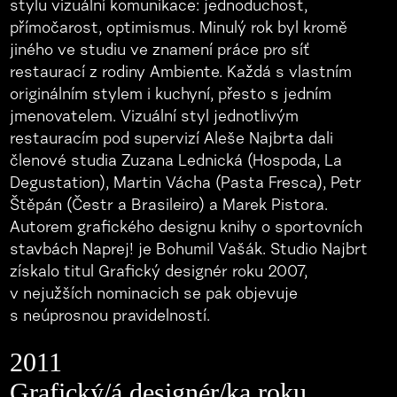
stylu vizuální komunikace: jednoduchost,
přímočarost, optimismus. Minulý rok byl kromě
jiného ve studiu ve znamení práce pro síť
restaurací z rodiny Ambiente. Každá s vlastním
originálním stylem i kuchyní, přesto s jedním
jmenovatelem. Vizuální styl jednotlivým
restauracím pod supervizí Aleše Najbrta dali
členové studia Zuzana Lednická (Hospoda, La
Degustation), Martin Vácha (Pasta Fresca), Petr
Štěpán (Čestr a Brasileiro) a Marek Pistora.
Autorem grafického designu knihy o sportovních
stavbách Naprej! je Bohumil Vašák. Studio Najbrt
získalo titul Grafický designér roku 2007,
v nejužších nominacich se pak objevuje
s neúprosnou pravidelností.
2011
Grafický/á designér/ka roku