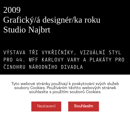
2009
Grafický/á designér/ka roku
Studio Najbrt
VÝSTAVA TŘI VYKŘIČNÍKY, VIZUÁLNÍ STYL
PRO 44. MFF KARLOVY VARY A PLAKÁTY PRO
ČINOHRU NÁRODNÍHO DIVADLA
2008
Tyto webové stránky používají k poskytování svých služeb
soubory Cookies. Používáním těchto webových stránek
Grafický/á designér/ka roku
souhlasíte s použitím souborů Cookies.
Studio Najbrt
Nastavení
Souhlasím
Souhlas můžete odmítnout zde.
DĚTSKÁ KOLEKCE OBLEČENÍ LABELU