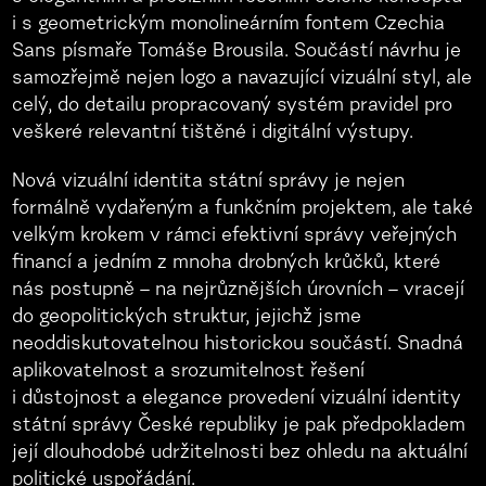
i s geometrickým monolineárním fontem Czechia
Sans písmaře Tomáše Brousila. Součástí návrhu je
samozřejmě nejen logo a navazující vizuální styl, ale
celý, do detailu propracovaný systém pravidel pro
veškeré relevantní tištěné i digitální výstupy.
Nová vizuální identita státní správy je nejen
formálně vydařeným a funkčním projektem, ale také
velkým krokem v rámci efektivní správy veřejných
financí a jedním z mnoha drobných krůčků, které
nás postupně – na nejrůznějších úrovních – vracejí
do geopolitických struktur, jejichž jsme
neoddiskutovatelnou historickou součástí. Snadná
aplikovatelnost a srozumitelnost řešení
i důstojnost a elegance provedení vizuální identity
státní správy České republiky je pak předpokladem
její dlouhodobé udržitelnosti bez ohledu na aktuální
politické uspořádání.