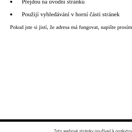
Přejdou na
úvodní stránku
Použijí vyhledávání v horní části stránek
Pokud jste si jistí, že adresa má fungovat, napište prosí
Novinky
Newsletter
Tyto webové stránky používají k poskyto