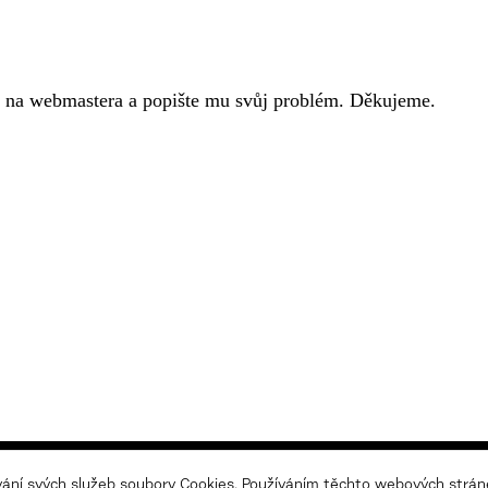
m na
webmastera
a popište mu svůj problém. Děkujeme.
Zásady z
vání svých služeb soubory Cookies. Používáním těchto webových stráne