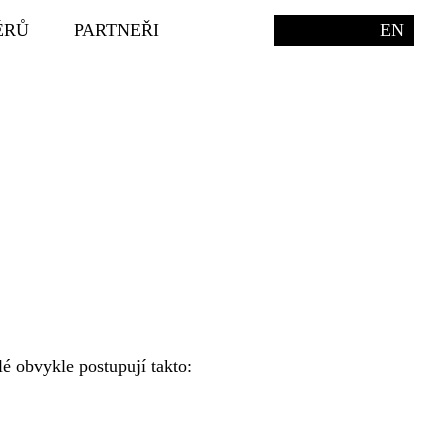
ÉRŮ
PARTNEŘI
EN
é obvykle postupují takto: