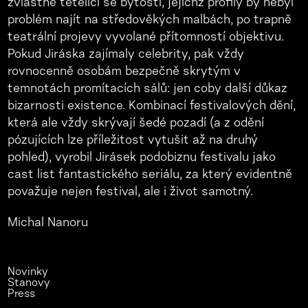
zvláštně tetelící se bytosti, jejichž profily by nebyl
problém najít na středověkých malbách, po trapně
teatrální projevy vyvolané přítomností objektivu.
Pokud Jiráska zajímaly celebrity, pak vždy
rovnocenně osobám bezpečně skrytým v
temnotách promítacích sálů: jen coby další důkaz
bizarnosti existence. Kombinací festivalových dění,
která ale vždy skrývají šedé pozadí (a z odění
pózujících lze příležitost vytušit až na druhý
pohled), vyrobil Jirásek podobiznu festivalu jako
cast list fantastického seriálu, za který evidentně
považuje nejen festival, ale i život samotný.
Michal Nanoru
Novinky
Stanovy
Press