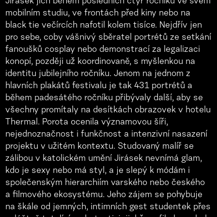
Jirásek jich během posledních čtyř ročníků ve svém
mobilním studiu, ve frontách před kiny nebo na
black tie večírcích nafotil kolem tisíce. Nejdřív jen
pro sebe, coby vášnivý sběratel portrétů ze setkání
fanoušků cosplay nebo demonstrací za legalizaci
konopí, později už koordinovaně, s myšlenkou na
identitu jubilejního ročníku. Jenom na jednom z
hlavních plakátů festivalu je tak 431 portrétů a
během padesátého ročníku přibývaly další, aby se
všechny promítaly na desítkách obrazovek v hotelu
Thermal. Porota ocenila významovou šíři,
nejednoznačnost i funkčnost a intenzivní nasazení
projektu v užitém kontextu. Studovaný malíř se
zálibou v katolickém umění Jirásek nevnímá glam,
kdo je sexy nebo má styl, a je slepý k módám i
společenským hierarchiím varského nebo českého
a filmového ekosystému. Jeho zájem se pohybuje
na škále od jemných, intimních gest studentek přes