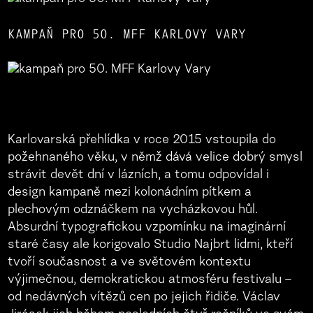
KAMPAŇ PRO 50. MFF KARLOVY VARY
Karlovarská přehlídka v roce 2015 vstoupila do
požehnaného věku, v němž dává velice dobrý smysl
strávit devět dní v lázních, a tomu odpovídal i
design kampaně mezi kolonádním pítkem a
plechovým odznáčkem na vycházkovou hůl.
Absurdní typografickou vzpomínku na imaginární
staré časy ale korigovalo Studio Najbrt lidmi, kteří
tvoří současnost a ve světovém kontextu
výjimečnou, demokratickou atmosféru festivalu –
od nedávných vítězů cen po jejich řidiče. Václav