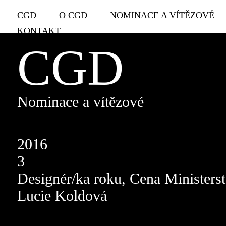
CGD
O CGD
NOMINACE A VÍTĚZOVÉ
KONTAKT
CGD
Nominace a vítězové
2016
3
Designér/ka roku, Cena Ministers
Lucie Koldová