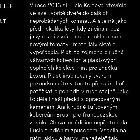
LIER
V roce 2016 si Lucie Koldová otevřela
ve své tvorbě dveře do dalších
NI
neprobádaných komnat. A stejně jako
před několika lety, kdy začínala bez
jakýchkoli zkušeností se sklem, se s
novými tématy i materiály skvěle
vypořádala. Platí to zejména o ručně
všívaných kobercích a plastových
doplňcích kolekce Flint pro značku
Lexon. Plast inspirovaný tvarem
pazourku máte v tomto případě chuť
potěžkat a pohladit v ruce stejně, jako
to dělali naši předci s opracovaným
kamenem. Ani k ručně tuftovaným
kobercům Brush pro francouzskou
značku Chevalier édition nepřistoupila
Lucie tradičním způsobem. Vsadila na
ruční skicu a barvy „nanášela" tak,