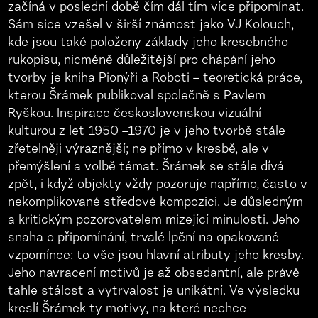
začíná v poslední době čím dál tím více připomínat.
Sám sice vzešel v širší známost jako VJ Kolouch,
kde jsou také položeny základy jeho kresebného
rukopisu, nicméně důležitější pro chápání jeho
tvorby je kniha Pionýři a Roboti – teoretická práce,
kterou Šrámek publikoval společně s Pavlem
Ryškou. Inspirace československou vizuální
kulturou z let 1950 –1970 je v jeho tvorbě stále
zřetelněji výraznější; ne přímo v kresbě, ale v
přemýšlení a volbě témat. Šrámek se stále dívá
zpět, i když objekty vždy pozoruje napřímo, často v
nekomplikované středové kompozici. Je důsledným
a kritickým pozorovatelem mizející minulosti. Jeho
snaha o připomínání, trvalé lpění na opakované
vzpomínce: to vše jsou hlavní atributy jeho kresby.
Jeho navracení motivů je až obsedantní, ale právě
tahle stálost a vytrvalost je unikátní. Ve výsledku
kreslí Šrámek ty motivy, na které nechce