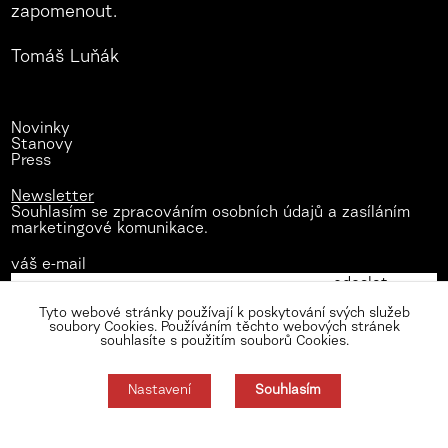
zapomenout.
Tomáš Luňák
Novinky
Stanovy
Press
Newsletter
Souhlasím se zpracováním osobních údajů a zasíláním
marketingové komunikace.
váš e-mail
Tyto webové stránky používají k poskytování svých služeb
soubory Cookies. Používáním těchto webových stránek
souhlasíte s použitím souborů Cookies.
Nastavení
Souhlasím
Zásady zpracování osobních údajů
Nastavení cookies
Souhlas můžete odmítnout zde.