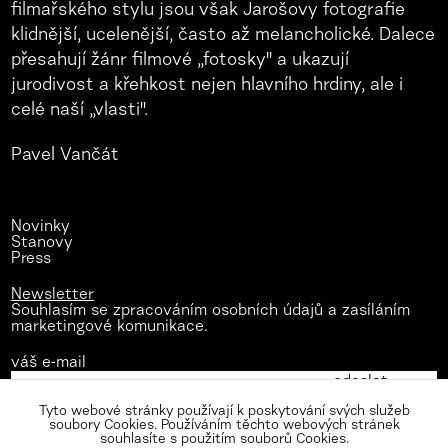
filmařského stylu jsou však Jarošovy fotografie
klidnější, ucelenější, často až melancholické. Dalece
přesahují žánr filmové „fotosky" a ukazují
jurodivost a křehkost nejen hlavního hrdiny, ale i
celé naší „vlasti".
Pavel Vančát
Novinky
Stanovy
Press
Newsletter
Souhlasím se zpracováním osobních údajů a zasíláním
marketingové komunikace.
váš e-mail
Tyto webové stránky používají k poskytování svých služeb
soubory Cookies. Používáním těchto webových stránek
souhlasíte s použitím souborů Cookies.