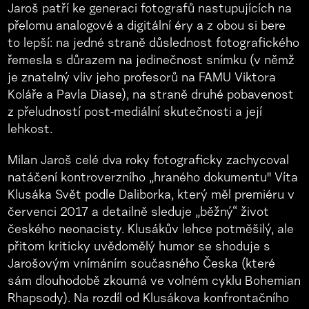
Jaroš patří ke generaci fotografů nastupujících na
přelomu analogové a digitální éry a z obou si bere
to lepší: na jedné straně důslednost fotografického
řemesla s důrazem na jedinečnost snímku (v němž
je znatelný vliv jeho profesorů na FAMU Viktora
Koláře a Pavla Diase), na straně druhé pobavenost
z přeludností post-mediální skutečnosti a její
lehkost.
Milan Jaroš celé dva roky fotograficky zachycoval
natáčení kontroverzního „hraného dokumentu" Víta
Klusáka Svět podle Daliborka, který měl premiéru v
červenci 2017 a detailně sleduje „běžný“ život
českého neonacisty. Klusákův lehce potměšilý, ale
přitom kriticky uvědomělý humor se shoduje s
Jarošovým vnímáním současného Česka (které
sám dlouhodobě zkoumá ve volném cyklu Bohemian
Rhapsody). Na rozdíl od Klusákova konfrontačního