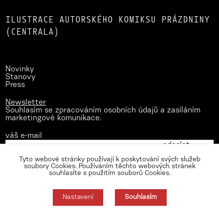
ILUSTRACE AUTORSKÉHO KOMIKSU PRÁZDNINY
(CENTRALA)
Novinky
Stanovy
Press
Newsletter
Souhlasím se zpracováním osobních údajů a zasíláním
marketingové komunikace.
váš e-mail
Tyto webové stránky používají k poskytování svých služeb
soubory Cookies. Používáním těchto webových stránek
souhlasíte s použitím souborů Cookies.
Nastavení
Souhlasím
Zásady zpracování osobních údajů
Nastavení cookies