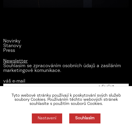
Novinky
Stanovy
Press
Newsletter
Souhlasím se zpracováním osobních údajů a zasíláním
marketingové komunikace.
váš e-mail
Tyto webové stránky používají k poskytování svých služeb
soubory Cookies. Používáním těchto webových stránek
souhlasíte s použitím souborů Cookies.
Nastavení
Souhlasím
Zásady zpracování osobních údajů
Nastavení cookies