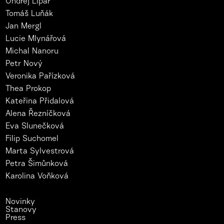
Ondřej Lipár
Tomáš Luňák
Jan Mergl
Lucie Mlynářová
Michal Nanoru
Petr Nový
Veronika Pařízková
Thea Prokop
Kateřina Přidalová
Alena Řezníčková
Eva Slunečková
Filip Suchomel
Marta Sylvestrová
Petra Šimůnková
Karolina Voňková
Novinky
Stanovy
Press