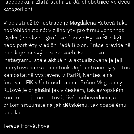
facebooku, a Zlatá stuha za Já, chobotnice ve dvou
kategoriích).
V oblasti užité ilustrace je Magdalena Rutová také
nepřehlédnutelná: viz linoryty pro firmu Johannes
Cyder (ve skvělé grafické úpravě Hynka Štětky)
nebo portréty v ediční řadě Bibion. Práce pravidelně
publikuje na svých stránkách, Facebooku i
Instagramu, stále aktuální a aktualizovaná je její
linorytová banka Linostock. Její ilustrace byly letos
samostatně vystaveny v Paříži, Nantes a na
festivalu FIK v Ústí nad Labem. Práce Magdaleny
Rutové je originální jak v českém, tak evropském
kontextu – je netuctová, živá i sebevědomá, a
přitom srozumitelná jak dětskému, tak dospělému
publiku.
Tereza Horváthová