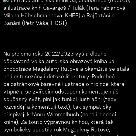
Na přelomu roku 2022/2023 vyšla dlouho
očekávaná velká autorská obrazová kniha Já,
chobotnice Magdaleny Rutové a okamžitě se stala
událostí sezóny i dětské literatury. Podrobné
celostránkové barevné ilustrace o hrdince, která
vtipně a se zvířecím odstupem komentuje náš
současný svět, plní jak funkci ilustrační (tedy
rozvádějí a komentují text), tak sympaticky
přispívají k žánru Wimmelbuch (neboli hledací
kniha). Za touto výpravnou knihou, která tak
symbolicky spustila rok Magdaleny Rutové,