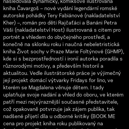
následovala dynamicky, komiksově ilustrovaná
kniha Čavargoš – nové vydání legendární romské
autorské pohádky Tery Fabiánové (nakladatelství
Kher) –, román pro děti Rajčaťáci a Banáni Petra
Váši (nakladatelství Host) ilustrovaná s citem pro
portrét a vhledem do obyčejného prostředí, a
konečně na sklonku roku i naučná nebeletristická
kniha Život sochy v Praze Marie Foltýnové (GHMP),
kde si s bezprostředností i ironií autorka poradila s
různorodými motivy, a především historií a
aktualitou. Vedle ilustrátorské práce je výjimečný
její projekt domácí výtvarky Fridays for lino, ve
kterém se Magdalena věnuje dětem. I tady
uplatňuje svoje nadání a vhled do oboru, ve kterém
patří mezi nejvýraznější současné představitele,
což opakovaně potvrzuje jak zájem publika, tak
nadšené přijetí díla u odborné kritiky (BOOK ME
cena pro projekt kniha roku publikovaný na