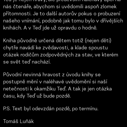
Teď je nejen hravý, ale především naléhavý apel na
nás čtenáře, abychom si uvědomili aspoň zlomek
přítomnosti. Je to další autorův pokus o probuzení
našeho vnímání, podobně jak tomu bylo v dřívějších
knihách. A v Teď jde už opravdu o hodně.
Kniha původně určená dětem totiž (nejen děti)
chytře navádí ke zvědavosti, a klade spoustu
otázek rodičům zodpovědných za stav, ve kterém
se svět teď nachází.
Původní nevinná hravost z úvodu knihy se
postupně mění v naléhavé uvědomění si naší
netečnosti k okamžiku Teď. A tak je jen otázka
času, kdy Teď už bude pozdě.
P.S. Text byl odevzdán pozdě, po termínu.
Tomáš Luňák