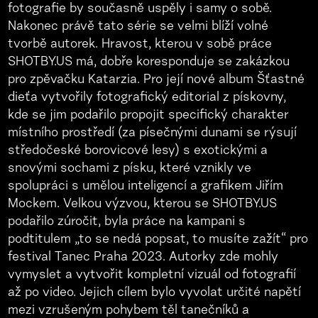
fotografie by současně uspěly i samy o sobě.
Nakonec právě tato série se velmi blíží volné
tvorbě autorek. Hravost, kterou v sobě práce
SHOTBY.US má, dobře koresponduje se zakázkou
pro zpěvačku Katarzia. Pro její nové album Šťastné
dieťa vytvořily fotografický editorial z pískovny,
kde se jim podařilo propojit specifický charakter
místního prostředí (za písečnými dunami se rýsují
středočeské borovicové lesy) s exotickými a
snovými sochami z písku, které vznikly ve
spolupráci s umělou inteligencí a grafikem Jiřím
Mockem. Velkou výzvou, kterou se SHOTBY.US
podařilo zúročit, byla práce na kampani s
podtitulem „to se nedá popsat, to musíte zažít“ pro
festival Tanec Praha 2023. Autorky zde mohly
vymyslet a vytvořit kompletní vizuál od fotografií
až po video. Jejich cílem bylo vyvolat určité napětí
mezi vzrušeným pohybem těl tanečníků a