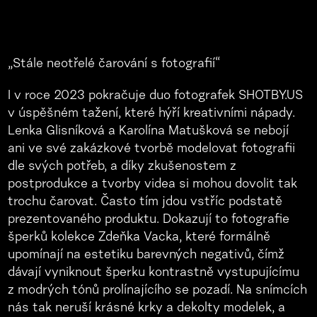
„Stále neotřelé čarování s fotografií“
I v roce 2023 pokračuje duo fotografek SHOTBY.US
v úspěšném tažení, které hýří kreativními nápady.
Lenka Glisníková a Karolína Matušková se nebojí
ani ve své zakázkové tvorbě modelovat fotografii
dle svých potřeb, a díky zkušenostem z
postprodukce a tvorby videa si mohou dovolit tak
trochu čarovat. Často tím jdou vstříc podstatě
prezentovaného produktu. Dokazují to fotografie
šperků kolekce Zdeňka Vacka, které formálně
upomínají na estetiku barevných negativů, čímž
dávají vyniknout šperku kontrastně vystupujícímu
z modrých tónů prolínajícího se pozadí. Na snímcích
nás tak neruší krásné krky a dekolty modelek, a