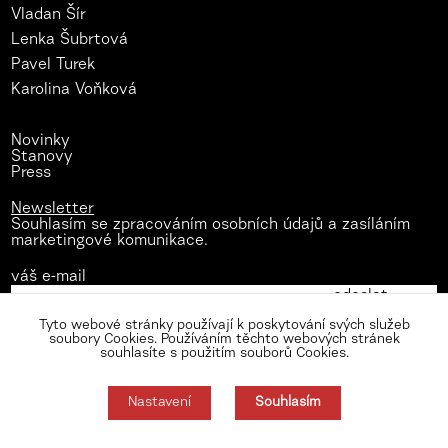
Vladan Šír
Lenka Šubrtová
Pavel Turek
Karolina Voňková
Novinky
Stanovy
Press
Newsletter
Souhlasím se zpracováním osobních údajů a zasíláním
marketingové komunikace.
váš e-mail
Tyto webové stránky používají k poskytování svých služeb
soubory Cookies. Používáním těchto webových stránek
souhlasíte s použitím souborů Cookies.
Nastavení
Souhlasím
Zásady zpracování osobních údajů
Nastavení cookies