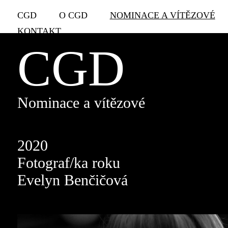
CGD
O CGD
NOMINACE A VÍTĚZOVÉ
KONTAKT
CGD
Nominace a vítězové
2020
Fotograf/ka roku
Evelyn Benčičová