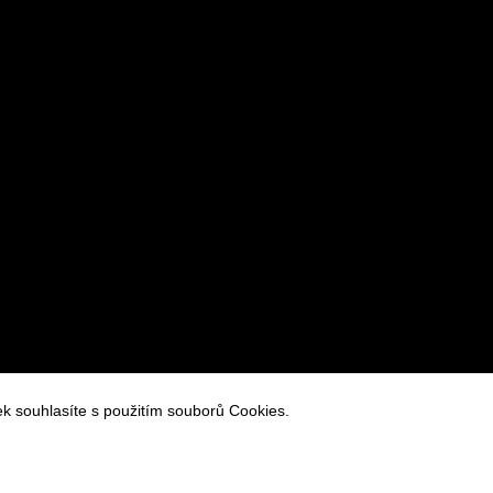
racování osobních údajů
k souhlasíte s použitím souborů Cookies.
 cookies