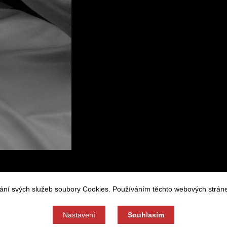
Zásady zp
vání svých služeb soubory Cookies. Používáním těchto webových stráne
h údajů a zasíláním
Nastavení
Nastavení
Souhlasím