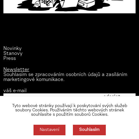
Novinky
Stanovy
Press
Newsletter
Souhlasím se zpracováním osobních údajů a zasíláním
marketingové komunikace.
váš e-mail
Tyto webové stránky používají k poskytování svých služeb
soubory Cookies. Používáním těchto webových stránek
souhlasíte s použitím souborů Cookies.
Nastavení
Souhlasím
Zásady zpracování osobních údajů
Nastavení cookies