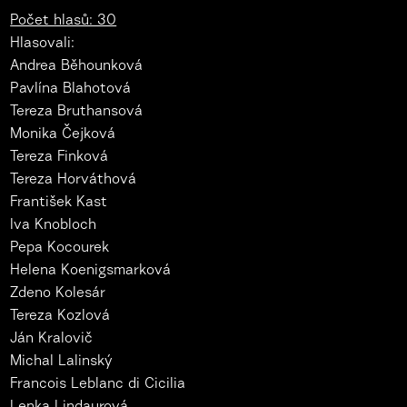
Počet hlasů: 30
Hlasovali:
Andrea Běhounková
Pavlína Blahotová
Tereza Bruthansová
Monika Čejková
Tereza Finková
Tereza Horváthová
František Kast
Iva Knobloch
Pepa Kocourek
Helena Koenigsmarková
Zdeno Kolesár
Tereza Kozlová
Ján Kralovič
Michal Lalinský
Francois Leblanc di Cicilia
Lenka Lindaurová