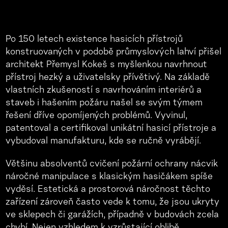
Po 150 letech existence hasicích přístrojů
konstruovaných v podobě průmyslových lahví přišel
architekt Přemysl Kokeš s myšlenkou navrhnout
přístroj hezký a uživatelsky přívětivý. Na základě
vlastních zkušeností s navrhováním interiérů a
staveb i hašením požáru našel se svým týmem
řešení dříve opomíjených problémů. Vyvinul,
patentoval a certifikoval unikátní hasicí přístroje a
vybudoval manufakturu, kde se ručně vyrábějí.
Většinu absolventů cvičení požární ochrany nácvik
náročné manipulace s klasickým hasičákem spíše
vyděsí. Estetická a prostorová náročnost těchto
zařízení zároveň často vede k tomu, že jsou ukryty
ve sklepech či garážích, případně v budovách zcela
chybí. Nejen vzhledem k vzrůstající oblibě