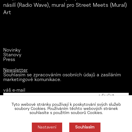
Novinky
Stanovy
Press
Newsletter
Souhlasím se zpracováním osobních údajů a zasíláním
marketingové komunikace.
váš e-mail
Tyto webové stránky používají k poskytování svých služeb
soubory Cookies. Používáním těchto webových stránek
souhlasíte s použitím souborů Cookies.
Nastavení
Souhlasím
Zásady zpracování osobních údajů