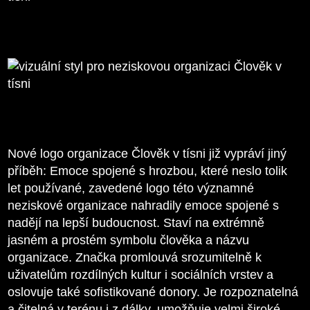
Nové logo organizace Člověk v tísni již vypráví jiný
příběh: Emoce spojené s hrozbou, které neslo tolik
let používané, zavedené logo této významné
neziskové organizace nahradily emoce spojené s
nadějí na lepší budoucnost. Staví na extrémně
jasném a prostém symbolu člověka a názvu
organizace. Značka promlouvá srozumitelně k
uživatelům rozdílných kultur i sociálních vrstev a
oslovuje také sofistikované donory. Je rozpoznatelná
a čitelná v terénu i z dálky, umožňuje velmi široké