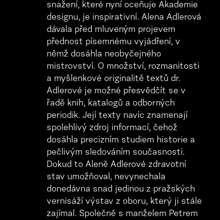
snažení, které nyní oceňuje Akademie
designu, je inspirativní. Alena Adlerová
dávala před mluveným projevem
přednost písemnému vyjádření, v
němž dosáhla neobyčejného
mistrovství. O množství, rozmanitosti
a myšlenkové originalitě textů dr.
Adlerové je možné přesvědčít se v
řadě knih, katalogů a odborných
periodik. Její texty navíc znamenají
spolehlivý zdroj informací, čehož
dosáhla precizním studiem historie a
pečlivým sledováním současnosti.
Dokud to Aleně Adlerové zdravotní
stav umožňoval, nevynechala
donedávna snad jedinou z pražských
vernisáží výstav z oboru, který ji stále
zajímal. Společně s manželem Petrem