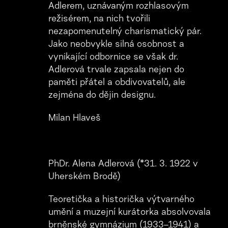
Adlerem, uznávaným rozhlasovým
režisérem, na nich tvořili
nezapomenutelný charismatický pár.
Jako neobvykle silná osobnost a
vynikající odbornice se však dr.
Adlerová trvale zapsala nejen do
paměti přátel a obdivovatelů, ale
zejména do dějin designu.
Milan Hlaveš
PhDr. Alena Adlerová (*31. 3. 1922 v
Uherském Brodě)
Teoretička a historička výtvarného
umění a muzejní kurátorka absolvovala
brněnské gymnázium (1933–1941) a