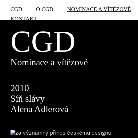
CGD
O CGD
NOMINACE A VÍTĚZOVÉ
KONTAKT
CGD
Nominace a vítězové
2010
Síň slávy
Alena Adlerová