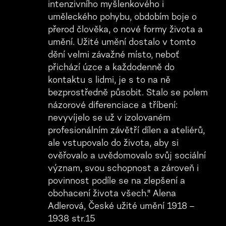
intenzivního myšlenkového i
uměleckého pohybu, obdobím boje o
přerod člověka, o nové formy života a
umění. Užité umění dostalo v tomto
dění velmi závažné místo, neboť
přichází úzce a každodenně do
kontaktu s lidmi, je s to na ně
bezprostředně působit. Stalo se polem
názorové diferenciace a tříbení:
nevyvíjelo se už v izolovaném
profesionálním závětří dílen a ateliérů,
ale vstupovalo do života, aby si
ověřovalo a uvědomovalo svůj sociální
význam, svou schopnost a zároveň i
povinnost podíle se na zlepšení a
obohacení života všech." Alena
Adlerová, České užité umění 1918 –
1938 str.15