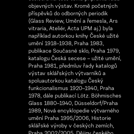
objevných výstav. Kromě početných
příspěvků do odborných periodik
(Glass Review, Umění a řemesla, Ars
vitraria, Ateliér, Acta UPM aj.) byla
například autorkou knihy České užité
umění 1918–1938, Praha 1983,
publikace Současné sklo, Praha 1979,
katalogu Česká secese – užité umění,
Praha 1981, předmluv řady katalogů
výstav sklářských výtvarníků a
spoluautorkou katalogu Český
funkcionalismus 1920–1940, Praha
1978, dále publikací Lötz. Böhmisches
Glass 1880–1940, Düsseldorf/Praha
1989, Nová encyklopedie výtvarného
umění Praha 1995/2006, Historie
sklářské výroby v českých zemích,
Praha 2002/2005, Dějiny českého