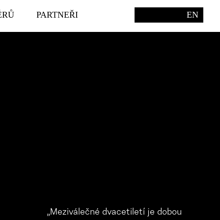
ÉRŮ
PARTNEŘI
EN
„Meziválečné dvacetiletí je dobou