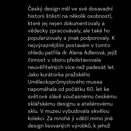
Český design měl ve své dosavadní
historii štěstí na několik osobností,
které jej nejen dokumentovaly a
vědecky zpracovávaly, ale také ho
popularizovaly a jinak podporovaly. K
nejvýraznějším postavám v tomto
ohledu patřila dr. Alena Adlerová, jejíž
činnost v oboru představovala
neuvěřitelných více než padesát let.
Jako kurátorka pražského
Uměleckoprůmyslového musea
napomáhala od počátku 60. let ke
světové slávě současnému českému
sklářskému designu a ateliérovému
sklu. V muzeu vybudovala skvělou
kolekci. Za mnohé jí vděčí mimo jiné
design lisovaných výrobků, k jehož