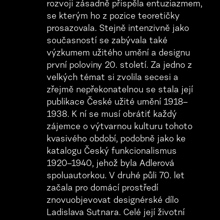
rozvoji zásadně přispěla entuziazmem,
se kterým ho z pozice teoretičky
prosazovala. Stejně intenzivně jako
současností se zabývala také
výzkumem užitého umění a designu
první poloviny 20. století. Za jedno z
velkých témat si zvolila secesi a
zřejmě nepřekonatelnou se stala její
publikace České užité umění 1918–
1938. K ní se musí obrátiť každý
zájemce o výtvarnou kulturu tohoto
kvasivého období, podobně jako ke
katalogu Český funkcionalismus
1920–1940, jehož byla Adlerová
spoluautorkou. V druhé půli 70. let
začala pro domácí prostředí
znovuobjevovat designérské dílo
Ladislava Sutnara. Celé její životní