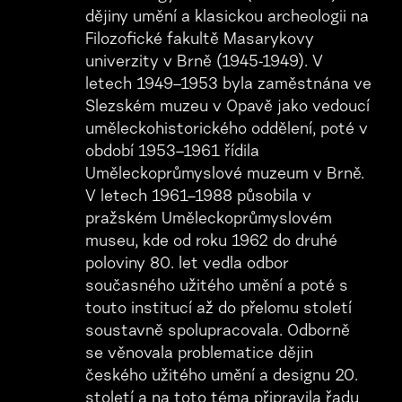
dějiny umění a klasickou archeologii na
Filozofické fakultě Masarykovy
univerzity v Brně (1945-1949). V
letech 1949–1953 byla zaměstnána ve
Slezském muzeu v Opavě jako vedoucí
uměleckohistorického oddělení, poté v
období 1953–1961 řídila
Uměleckoprůmyslové muzeum v Brně.
V letech 1961–1988 působila v
pražském Uměleckoprůmyslovém
museu, kde od roku 1962 do druhé
poloviny 80. let vedla odbor
současného užitého umění a poté s
touto institucí až do přelomu století
soustavně spolupracovala. Odborně
se věnovala problematice dějin
českého užitého umění a designu 20.
století a na toto téma připravila řadu