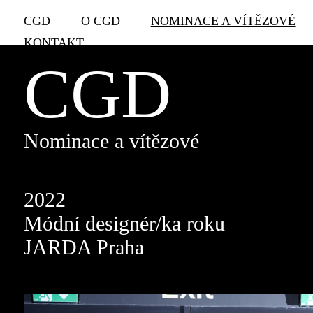
CGD
O CGD
NOMINACE A VÍTĚZOVÉ
KONTAKT
CGD
Nominace a vítězové
2022
Módní designér/ka roku
JARDA Praha