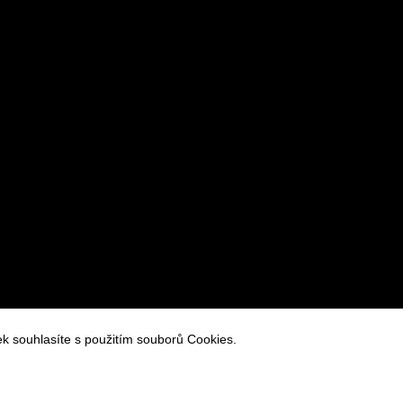
racování osobních údajů
k souhlasíte s použitím souborů Cookies.
 cookies