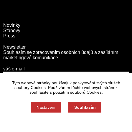
Novinky
Stanovy
Press
Newsletter
Souhlasím se zpracováním osobních údajů a zasíláním
marketingové komunikace.
váš e-mail
Tyto webové stránky používají k poskytování svých služeb
soubory Cookies. Používáním těchto webových stránek
souhlasíte s použitím souborů Cookies.
Nastavení
Souhlasím
Zásady zpracování osobních údajů
Nastavení cookies
Souhlas můžete odmítnout zde.