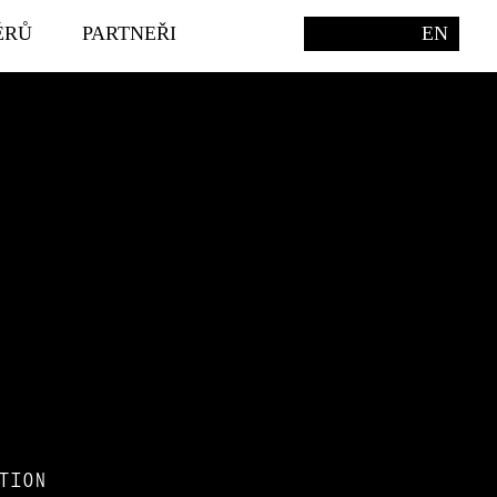
ÉRŮ
PARTNEŘI
EN
TION