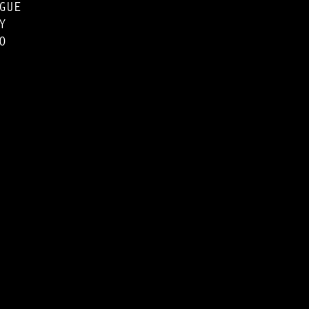
GUE
Y
O