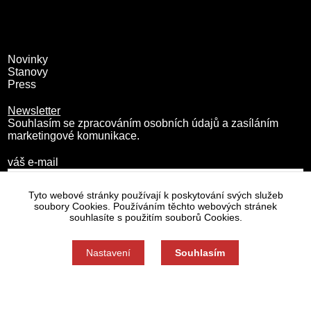
Novinky
Stanovy
Press
Newsletter
Souhlasím se zpracováním osobních údajů a zasíláním
marketingové komunikace.
váš e-mail
Tyto webové stránky používají k poskytování svých služeb
soubory Cookies. Používáním těchto webových stránek
souhlasíte s použitím souborů Cookies.
Nastavení
Souhlasím
Zásady zpracování osobních údajů
Nastavení cookies
Souhlas můžete odmítnout zde.