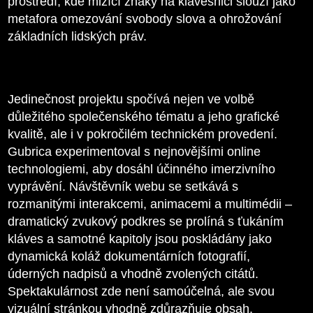
prostředí, kde mizící znaky na klávesnici slouží jako
metafora omezování svobody slova a ohrožování
základních lidských práv.
Jedinečnost projektu spočívá nejen ve volbě
důležitého společenského tématu a jeho grafické
kvalitě, ale i v pokročilém technickém provedení.
Gubrica experimentoval s nejnovějšími online
technologiemi, aby dosáhl účinného imerzivního
vyprávění. Návštěvník webu se setkává s
rozmanitými interakcemi, animacemi a multimédii –
dramatický zvukový podkres se prolíná s ťukáním
kláves a samotné kapitoly jsou poskládány jako
dynamická koláž dokumentárních fotografií,
úderných nadpisů a vhodně zvolených citátů.
Spektakulárnost zde není samoúčelná, ale svou
vizuální stránkou vhodně zdůrazňuje obsah.