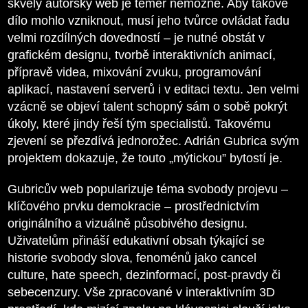
skvělý autorský web je téměř nemožné. Aby takové
dílo mohlo vzniknout, musí jeho tvůrce ovládat řadu
velmi rozdílných dovedností – je nutné obstát v
grafickém designu, tvorbě interaktivních animací,
přípravě videa, mixování zvuku, programování
aplikací, nastavení serverů i v editaci textu. Jen velmi
vzácně se objeví talent schopný sám o sobě pokrýt
úkoly, které jindy řeší tým specialistů. Takovému
zjevení se přezdívá jednorožec. Adrián Gubrica svým
projektem dokazuje, že touto „mýtickou” bytostí je.
Gubricův web popularizuje téma svobody projevu –
klíčového prvku demokracie – prostřednictvím
originálního a vizuálně působivého designu.
Uživatelům přináší edukativní obsah týkající se
historie svobody slova, fenoménů jako cancel
culture, hate speech, dezinformací, post-pravdy či
sebecenzury. Vše zpracované v interaktivním 3D