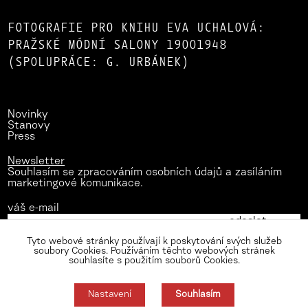
FOTOGRAFIE PRO KNIHU EVA UCHALOVÁ:
PRAŽSKÉ MÓDNÍ SALONY 19001948
(SPOLUPRÁCE: G. URBÁNEK)
Novinky
Stanovy
Press
Newsletter
Souhlasím se zpracováním osobních údajů a zasíláním
marketingové komunikace.
váš e-mail
Tyto webové stránky používají k poskytování svých služeb
soubory Cookies. Používáním těchto webových stránek
souhlasíte s použitím souborů Cookies.
Nastavení
Souhlasím
Zásady zpracování osobních údajů