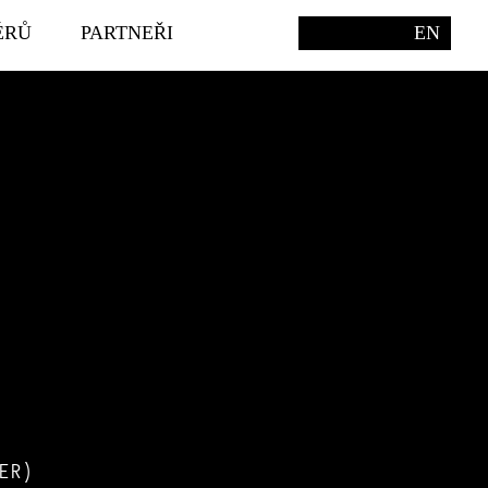
ÉRŮ
PARTNEŘI
EN
ER)