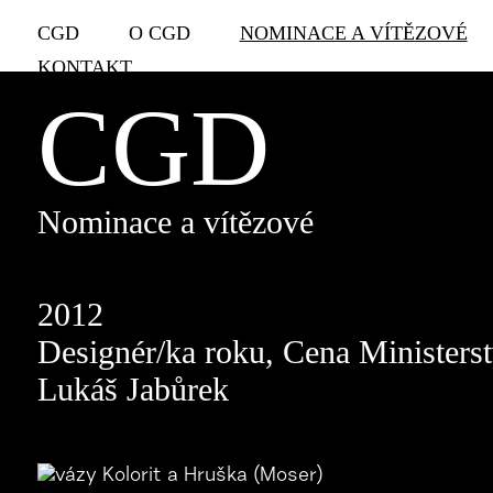
CGD
O CGD
NOMINACE A VÍTĚZOVÉ
KONTAKT
CGD
Nominace a vítězové
2012
Designér/ka roku, Cena Ministers
Lukáš Jabůrek