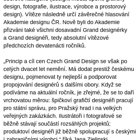
design, fotografie, ilustrace, výrobce a prostorový
design). Vítěze následně určí závěrečné hlasování
Akademie designu ČR. Nově byli do Akademie
přizváni také všichni dosavadní Grand designérky
a Grand designéři, tedy absolutní vítězové
předchozích devatenácti ročníků.
„Princip a cíl cen Czech Grand Design se však po
celých dvacet let nemění. Má dodat prestiž českému
designu, pojmenovat ty nejlepší a podporovat
propojování designérů s dalšími obory. Když se
podíváme na aktuální ročník, je zřejmé, že se to daří
vrchovatou měrou: špičkoví grafičtí designéři pracují
pro státní správu, pro Pražský hrad i na velkých
veřejných zakázkách. Ilustrátoři i fotografové se
běžně stávají součástí rozsáhlých projektů;
produktoví designéři již běžně spolupracují s českými
i zahraničními výrobci,“ říká Jana Zielinski.