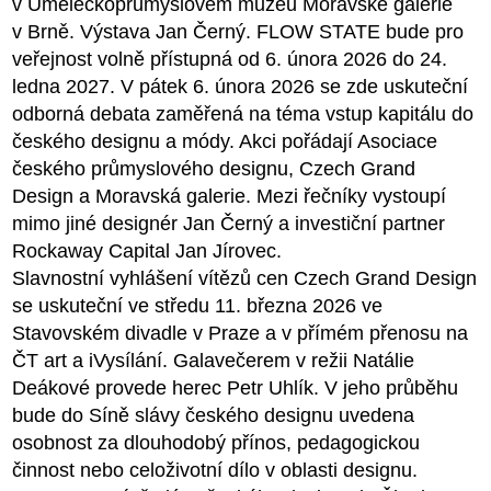
v Uměleckoprůmyslovém muzeu Moravské galerie
v Brně. Výstava Jan Černý. FLOW STATE bude pro
veřejnost volně přístupná od 6. února 2026 do 24.
ledna 2027. V pátek 6. února 2026 se zde uskuteční
odborná debata zaměřená na téma vstup kapitálu do
českého designu a módy. Akci pořádají Asociace
českého průmyslového designu, Czech Grand
Design a Moravská galerie. Mezi řečníky vystoupí
mimo jiné designér Jan Černý a investiční partner
Rockaway Capital Jan Jírovec.
Slavnostní vyhlášení vítězů cen Czech Grand Design
se uskuteční ve středu 11. března 2026 ve
Stavovském divadle v Praze a v přímém přenosu na
ČT art a iVysílání. Galavečerem v režii Natálie
Deákové provede herec Petr Uhlík. V jeho průběhu
bude do Síně slávy českého designu uvedena
osobnost za dlouhodobý přínos, pedagogickou
činnost nebo celoživotní dílo v oblasti designu.