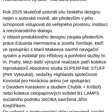
Rok 2025 skutečně potvrdil sílu českého designu
nejen v autorské rovině, ale především v jeho
schopnosti vstupovat do veřejného prostoru, institucí
a mezinárodního dialogu.
V oblasti produktového designu zaujala především
práce Eduarda Herrmanna a Josefa Tomšeje, kteří
ve spolupráci s Marií Makeeva navrhli navigační
systém a mobiliář pro Hřbitovy a pohřební služby hl.
m. Prahy. Mezi další výrazné realizace patří kolekce
reproduktorů Absolutno studia SUPERFINE STUFF
(Petr Vykoukal), sedačky Highlands společnosti
Kovostal pro Horáckou arénu (ve spolupráci
s Davidem Karáskem a studiem Chybík + Krištof)
nebo kolekce celopapírových svítidel B1 LAMPS
sociálního podniku SKOBA navržená Jiřím
Krejčiříkem.