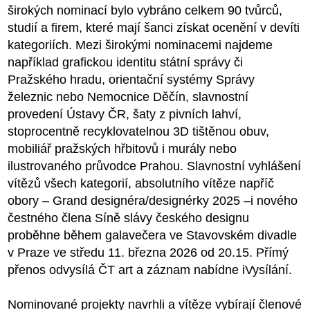
širokých nominací bylo vybráno celkem 90 tvůrců,
studií a firem, které mají šanci získat ocenění v devíti
kategoriích. Mezi širokými nominacemi najdeme
například grafickou identitu státní správy či
Pražského hradu, orientační systémy Správy
železnic nebo Nemocnice Děčín, slavnostní
provedení Ústavy ČR, šaty z pivních lahví,
stoprocentně recyklovatelnou 3D tištěnou obuv,
mobiliář pražských hřbitovů i murály nebo
ilustrovaného průvodce Prahou. Slavnostní vyhlášení
vítězů všech kategorií, absolutního vítěze napříč
obory – Grand designéra/designérky 2025 –i nového
čestného člena Síně slávy českého designu
proběhne během galavečera ve Stavovském divadle
v Praze ve středu 11. března 2026 od 20.15. Přímý
přenos odvysílá ČT art a záznam nabídne iVysílání.
Nominované projekty navrhli a vítěze vybírají členové