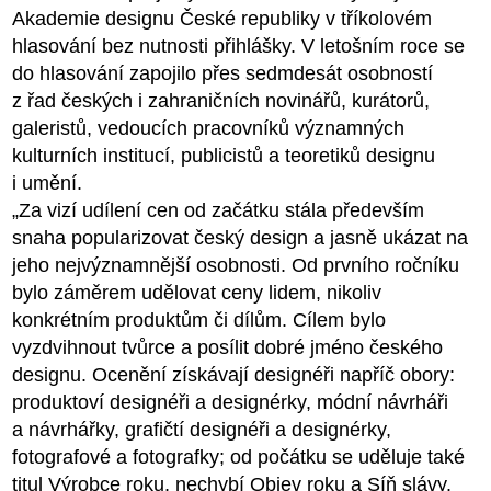
Akademie designu České republiky v tříkolovém
hlasování bez nutnosti přihlášky. V letošním roce se
do hlasování zapojilo přes sedmdesát osobností
z řad českých i zahraničních novinářů, kurátorů,
galeristů, vedoucích pracovníků významných
kulturních institucí, publicistů a teoretiků designu
i umění.
„Za vizí udílení cen od začátku stála především
snaha popularizovat český design a jasně ukázat na
jeho nejvýznamnější osobnosti. Od prvního ročníku
bylo záměrem udělovat ceny lidem, nikoliv
konkrétním produktům či dílům. Cílem bylo
vyzdvihnout tvůrce a posílit dobré jméno českého
designu. Ocenění získávají designéři napříč obory:
produktoví designéři a designérky, módní návrháři
a návrhářky, grafičtí designéři a designérky,
fotografové a fotografky; od počátku se uděluje také
titul Výrobce roku, nechybí Objev roku a Síň slávy.