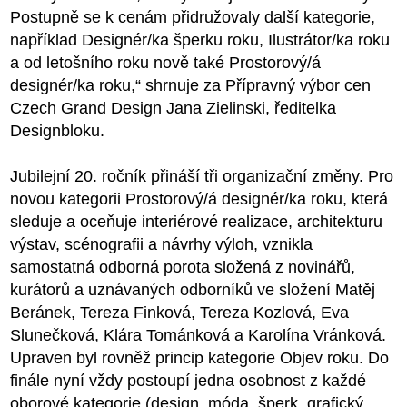
Postupně se k cenám přidružovaly další kategorie,
například Designér/ka šperku roku, Ilustrátor/ka roku
a od letošního roku nově také Prostorový/á
designér/ka roku,“ shrnuje za Přípravný výbor cen
Czech Grand Design Jana Zielinski, ředitelka
Designbloku.
Jubilejní 20. ročník přináší tři organizační změny. Pro
novou kategorii Prostorový/á designér/ka roku, která
sleduje a oceňuje interiérové realizace, architekturu
výstav, scénografii a návrhy výloh, vznikla
samostatná odborná porota složená z novinářů,
kurátorů a uznávaných odborníků ve složení Matěj
Beránek, Tereza Finková, Tereza Kozlová, Eva
Slunečková, Klára Tománková a Karolína Vránková.
Upraven byl rovněž princip kategorie Objev roku. Do
finále nyní vždy postoupí jedna osobnost z každé
oborové kategorie (design, móda, šperk, grafický