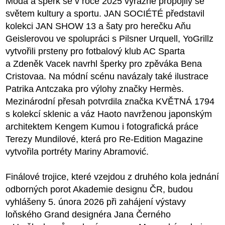
Móda a šperk se v roce 2025 výrazně propojily se
světem kultury a sportu. JAN SOCIÉTÉ představil
kolekci JAN SHOW 13 a šaty pro herečku Aňu
Geislerovou ve spolupráci s Pilsner Urquell, YoGrillz
vytvořili prsteny pro fotbalový klub AC Sparta
a Zdeněk Vacek navrhl šperky pro zpěváka Bena
Cristovaa. Na módní scénu navázaly také ilustrace
Patrika Antczaka pro výlohy značky Hermès.
Mezinárodní přesah potvrdila značka KVĚTNÁ 1794
s kolekcí sklenic a váz Haoto navrženou japonským
architektem Kengem Kumou i fotografická práce
Terezy Mundilové, která pro Re-Edition Magazine
vytvořila portréty Mariny Abramović.
Finálové trojice, které vzejdou z druhého kola jednání
odborných porot Akademie designu ČR, budou
vyhlášeny 5. února 2026 při zahájení výstavy
loňského Grand designéra Jana Černého