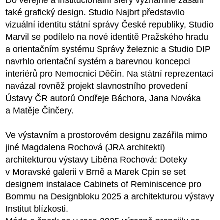
Do veřejné a institucionální sféry významně zasáhl
také grafický design. Studio Najbrt představilo
vizuální identitu státní správy České republiky, Studio
Marvil se podílelo na nové identitě Pražského hradu
a orientačním systému Správy železnic a Studio DIP
navrhlo orientační systém a barevnou koncepci
interiérů pro Nemocnici Děčín. Na státní reprezentaci
navázal rovněž projekt slavnostního provedení
Ústavy ČR autorů Ondřeje Báchora, Jana Nováka
a Matěje Činčery.
Ve výstavním a prostorovém designu zazářila mimo
jiné Magdalena Rochová (JRA architekti)
architekturou výstavy Liběna Rochová: Doteky
v Moravské galerii v Brně a Marek Cpin se set
designem instalace Cabinets of Reminiscence pro
Bommu na Designbloku 2025 a architekturou výstavy
Institut blízkosti.