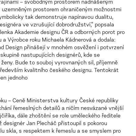
rajinami – svobodným prostorem nadnášeným
ě a uzemněným prostorem ohraničeným možnostmi
Symbolicky tak demonstruje napínavou dualitu,
signéra ve vzrušující dobrodružství,“ popsala
 členka Akademie designu ČR a odborných porot pro
u a Výrobce roku Michaela Kádnerová a dodala:
d Design přinášejí v mnohém osvěžení i potvrzení
e skupině nastupujících designérů, kde se
í ženy. Bude to souboj vyrovnaných sil, příjemně
především kvalitního českého designu. Tentokrát
jen jednoho
oku – Ceně Ministerstva kultury České republiky
chání řemeslných detailů a ničím nesvázané vnější
jčiříka, dále zhoštění se role uměleckého ředitele
 designér Jan Plecháč přistoupil s pokorou
iálu skla, s respektem k řemeslu a se smyslem pro