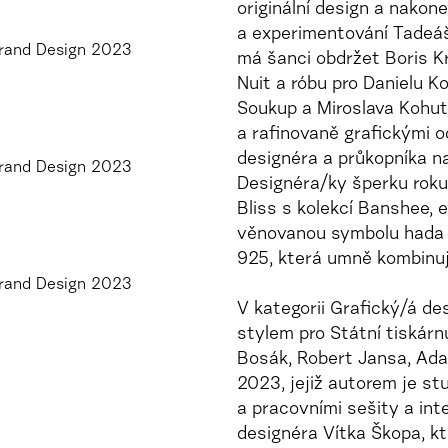
originální design a nakon
a experimentování Tadeá
má šanci obdržet Boris Kr
Nuit a róbu pro Danielu 
Soukup a Miroslava Kohuti
a rafinovaně grafickými 
designéra a průkopníka na
Designéra/ky šperku roku
Bliss s kolekcí Banshee, 
věnovanou symbolu hada a
925, která umně kombinuje
V kategorii Grafický/á de
stylem pro Státní tiskárn
Bosák, Robert Jansa, Ad
2023, jejiž autorem je stu
a pracovními sešity a int
designéra Vítka Škopa, kt