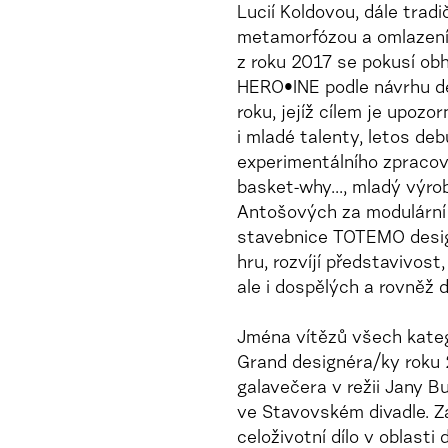
Lucií Koldovou, dále tradi
metamorfózou a omlazením
z roku 2017 se pokusí obh
HERO•INE podle návrhu de
roku, jejíž cílem je upoz
i mladé talenty, letos de
experimentálního zpracov
basket-why..., mladý vý
Antošových za modulární 
stavebnice TOTEMO design
hru, rozvíjí představivost
ale i dospělých a rovněž 
Jména vítězů všech katego
Grand designéra/ky roku 
galavečera v režii Jany B
ve Stavovském divadle. Z
celoživotní dílo v oblast