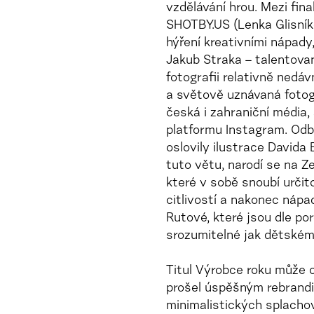
vzdělávání hrou. Mezi fina
SHOTBY.US (Lenka Glisník
hýření kreativními nápady
Jakub Straka – talentovan
fotografii relativně nedá
a světově uznávaná fotog
česká i zahraniční média,
platformu Instagram. Odbo
oslovily ilustrace Davida 
tuto větu, narodí se na Z
které v sobě snoubí určit
citlivostí a nakonec nápa
Rutové, které jsou dle po
srozumitelné jak dětském
Titul Výrobce roku může o
prošel úspěšným rebrandi
minimalistických splachov