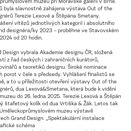
růmyslovém muzeu při Moravské galerii v Brně.
tů byla slavnostně zahájena výstava Out of the
gnérů Terezie Lexové a Štěpána Smetany.
ášení vítězů jednotlivých kategorií i absolutního
rand designéra/ky 2023 – proběhne ve Stavovském
 2024 od 20 hodin.
d Design vybrala Akademie designu ČR, složená
í z řad českých i zahraničních kurátorů,
novinářů a teoretiků designu. Široké nominace
h porot v čele s předsedy. Vyhlášení finalistů se
ě, a to u příležitosti otevření výstavy Out of the
gnérů, dua Lexová&Smetana, která bude k vidění
uzeu do 26. ledna 2025. Terezie Lexová a Štěpán
 štafetový kolík od dua Vrtiška & Žák. Letos tak
r v Uměleckoprůmyslovém muzeu výstavě
zech Grand Design. „Spektakulární instalace
rafické schéma