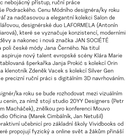
ec nebojácný přístup, ruční práce
še Podrackého. Cenu Módního designéra/ky roku
áľ za nadčasovou a elegantní kolekci Salon de
Kolářovou, designérské duo LAFORMELA (Antonín
arová), které se vyznačuje konzistencí, moderními
oděvy a nakonec i nová značka JAN SOCIÉTÉ
 poli české módy Jana Černého. Na titul
 aspiruje nový talent evropské scény Klára Marie
etablovaná šperkařka Janja Prokić s kolekcí Orin
 klenotník Zdeněk Vacek s kolekcí Silver Gen
 precizní ruční práci s digitálním 3D navrhováním.
signér/ka roku se bude rozhodovat mezi vizuálním
u cenin, za nímž stojí studio 20YY Designers (Petr
am Macháček), znělkou pro konferenci Mouvo
dio Oficina (Marek Cimbálník, Jan Netušil)
eraktivní učebnicí pro základní školy Vividbooks od
eré propojují fyzický a online svět a žákům přináší