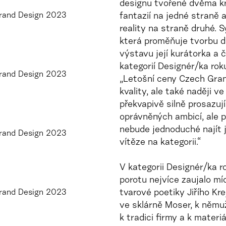
designu tvořené dvěma k
fantazií na jedné stran
reality na straně druhé. 
která proměňuje tvorbu de
výstavu její kurátorka a
kategorií Designér/ka rok
„Letošní ceny Czech Gran
kvality, ale také naději v
překvapivě silně prosazuj
oprávněných ambicí, ale 
nebude jednoduché najít 
vítěze na kategorii.“
V kategorii Designér/ka r
porotu nejvíce zaujalo mí
tvarové poetiky Jiřího Kre
ve sklárně Moser, k němuž
k tradici firmy a k mater