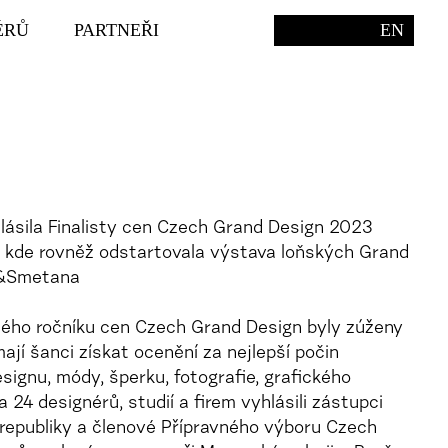
ÉRŮ
PARTNEŘI
EN
ásila Finalisty cen Czech Grand Design 2023
ě, kde rovněž odstartovala výstava loňských Grand
á&Smetana
ého ročníku cen Czech Grand Design byly zúženy
 mají šanci získat ocenění za nejlepší počin
signu, módy, šperku, fotografie, grafického
 24 designérů, studií a firem vyhlásili zástupci
epubliky a členové Přípravného výboru Czech