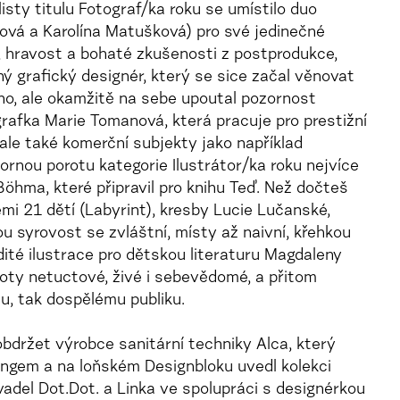
listy titulu Fotograf/ka roku se umístilo duo
ová a Karolína Matušková) pro své jedinečné
, hravost a bohaté zkušenosti z postprodukce,
ý grafický designér, který se sice začal věnovat
vno, ale okamžitě na sebe upoutal pozornost
rafka Marie Tomanová, která pracuje pro prestižní
 ale také komerční subjekty jako například
rnou porotu kategorie Ilustrátor/ka roku nejvíce
Böhma, které připravil pro knihu Teď. Než dočteš
emi 21 dětí (Labyrint), kresby Lucie Lučanské,
ou syrovost se zvláštní, místy až naivní, křehkou
dité ilustrace pro dětskou literaturu Magdaleny
roty netuctové, živé i sebevědomé, a přitom
u, tak dospělému publiku.
bdržet výrobce sanitární techniky Alca, který
ngem a na loňském Designbloku uvedl kolekci
adel Dot.Dot. a Linka ve spolupráci s designérkou