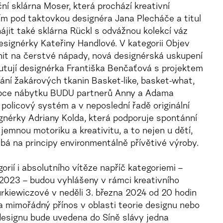
ční sklárna Moser, která prochází kreativní
 pod taktovkou designéra Jana Plecháče a titul
ájit také sklárna Rückl s odvážnou kolekcí váz
signérky Kateřiny Handlové. V kategorii Objev
ornit na čerstvé nápady, nová designérská uskupení
butují designérka Františka Benčaťová s projektem
ání žakárových tkanin Basket-like, basket-what,
robce nábytku BUDU partnerů Anny a Adama
policový systém a v neposlední řadě originální
érky Adriany Kolda, která podporuje spontánní
, jemnou motoriku a kreativitu, a to nejen u dětí,
dbá na principy environmentálně přívětivé výroby.
rií i absolutního vítěze napříč kategoriemi –
2023 – budou vyhlášeny v rámci kreativního
urkiewiczové v neděli 3. března 2024 od 20 hodin
a mimořádný přínos v oblasti teorie designu nebo
i designu bude uvedena do Síně slávy jedna