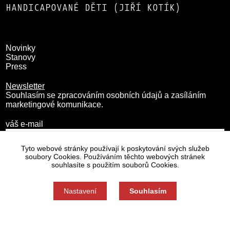
HANDICAPOVANÉ DĚTI (JIŘÍ KOTÍK)
Novinky
Stanovy
Press
Newsletter
Souhlasím se zpracováním osobních údajů a zasíláním
marketingové komunikace.
váš e-mail
Tyto webové stránky používají k poskytování svých služeb
soubory Cookies. Používáním těchto webových stránek
souhlasíte s použitím souborů Cookies.
Nastavení
Souhlasím
Zásady zpracování osobních údajů
Nastavení cookies
Souhlas můžete odmítnout zde.