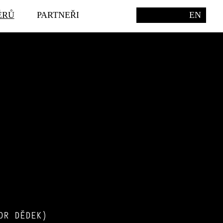
ÉRŮ
PARTNEŘI
EN
OR DĚDEK)