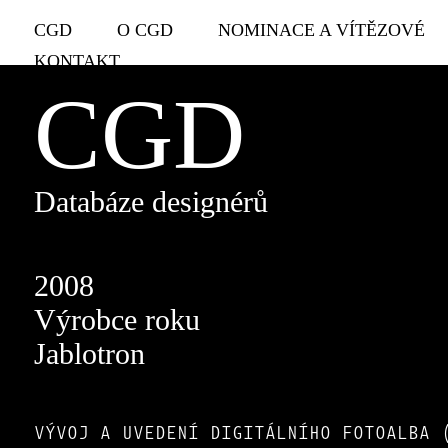
CGD
O CGD
NOMINACE A VÍTĚZOVÉ
KONTAKT
CGD
Databáze designérů
2008
Výrobce roku
Jablotron
VÝVOJ A UVEDENÍ DIGITÁLNÍHO FOTOALBA 