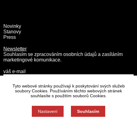
Novinky
Stanovy
Press
Newsletter
Souhlasím se zpracováním osobních údajů a zasíláním
marketingové komunikace.
váš e-mail
Tyto webové stránky používají k poskytování svých služeb
soubory Cookies. Používáním těchto webových stránek
souhlasíte s použitím souborů Cookies.
Nastavení
Souhlasím
Zásady zpracování osobních údajů
Nastavení cookies
Souhlas můžete odmítnout zde.