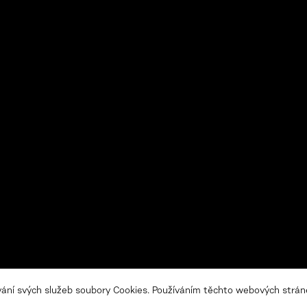
Zásady z
vání svých služeb soubory Cookies. Používáním těchto webových stráne
ch údajů a zasíláním
Nastaven