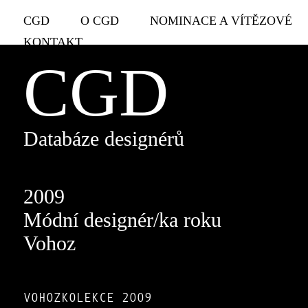
CGD
O CGD
NOMINACE A VÍTĚZOVÉ
KONTAKT
CGD
Databáze designérů
2009
Módní designér/ka roku
Vohoz
VOHOZKOLEKCE 2009