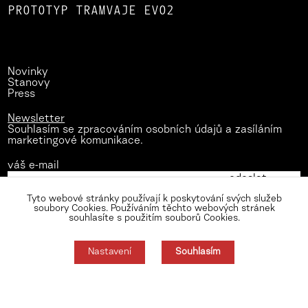
PROTOTYP TRAMVAJE EVO2
Novinky
Stanovy
Press
Newsletter
Souhlasím se zpracováním osobních údajů a zasíláním
marketingové komunikace.
váš e-mail
Tyto webové stránky používají k poskytování svých služeb
soubory Cookies. Používáním těchto webových stránek
souhlasíte s použitím souborů Cookies.
Nastavení
Souhlasím
Zásady zpracování osobních údajů
Nastavení cookies
Souhlas můžete odmítnout zde.