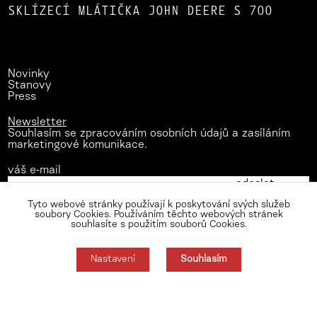
SKLÍZECÍ MLÁTIČKA JOHN DEERE S 700
Novinky
Stanovy
Press
Newsletter
Souhlasím se zpracováním osobních údajů a zasíláním
marketingové komunikace.
váš e-mail
Tyto webové stránky používají k poskytování svých služeb
soubory Cookies. Používáním těchto webových stránek
souhlasíte s použitím souborů Cookies.
Nastavení
Souhlasím
Zásady zpracování osobních údajů
Nastavení cookies
Souhlas můžete odmítnout zde.