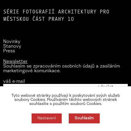
SÉRIE FOTOGRAFIÍ ARCHITEKTURY PRO
MĚSTSKOU ČÁST PRAHY 10
Novinky
Stanovy
Press
Newsletter
Souhlasím se zpracováním osobních údajů a zasíláním
marketingové komunikace.
váš e-mail
Tyto webové stránky používají k poskytování svých služeb
soubory Cookies. Používáním těchto webových stránek
souhlasíte s použitím souborů Cookies.
Nastavení
Souhlasím
Zásady zpracování osobních údajů
Nastavení cookies