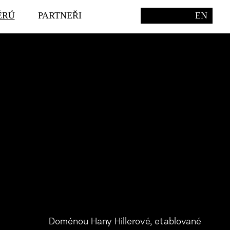
ÉRŮ
PARTNEŘI
EN
Doménou Hany Hillerové, etablované