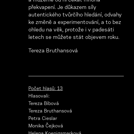
a můžeme od ní čekat mnohá
překvapení. Je důkazem síly
autentického tvůrčího hledání, odvahy
ke změně a experimentování, a to bez
ohledu na věk, protože i v padesáti
letech se můžete stát objevem roku.
Tereza Bruthansová
Počet hlasů: 13
Hlasovali:
Tereza Bíbová
Tereza Bruthansová
Petra Cieslar
Monika Čejková
Helena Koenigsmarková