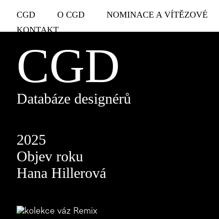
CGD
O CGD
NOMINACE A VÍTĚZOVÉ
KONTAKT
CGD
Databáze designérů
2025
Objev roku
Hana Hillerová