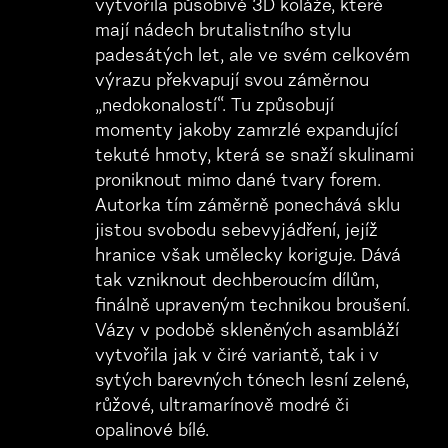
vytvořila působivé 3D koláže, které
mají nádech brutalistního stylu
padesátých let, ale ve svém celkovém
výrazu překvapují svou záměrnou
„nedokonalostí“. Tu způsobují
momenty jakoby zamrzlé expandující
tekuté hmoty, která se snaží skulinami
proniknout mimo dané tvary forem.
Autorka tím záměrně ponechává sklu
jistou svobodu sebevyjádření, jejíž
hranice však umělecky koriguje. Dává
tak vzniknout dechberoucím dílům,
finálně upraveným technikou broušení.
Vázy v podobě skleněných asambláží
vytvořila jak v čiré variantě, tak i v
sytých barevných tónech lesní zelené,
růžové, ultramarínově modré či
opalinové bílé.