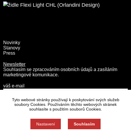
Novinky
Stanovy
Press
Newsletter
Souhlasím se zpracováním osobních údajů a zasíláním
marketingové komunikace.
váš e-mail
Tyto webové stránky používají k poskytování svých služeb
soubory Cookies. Používáním těchto webových stránek
souhlasíte s použitím souborů Cookies.
Nastavení
Souhlasím
Zásady zpracování osobních údajů
Nastavení cookies