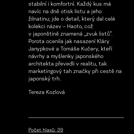
stabilní i komfortní. Každý kus má
navíc na dně otisk listu a jeho
žilnatinu; jde o detail, který dal celé
kolekci název – Haoto, což
v japonštině znamená „zvuk listů“.
Porota ocenila jak nasazení Kláry
Janypkové a Tomáše Kučery, kteří
návrhy a myšlenky japonského
architekta převedli v realitu, tak
marketingový tah značky při cestě na
japonský trh.
Tereza Kozlová
Počet hlasů: 39