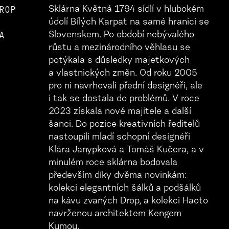
ROP
Sklárna Květná 1794 sídlí v hlubokém
údolí Bílých Karpat na samé hranici se
A
Slovenskem. Po období nebývalého
růstu a mezinárodního věhlasu se
potýkala s důsledky majetkových
a vlastnických změn. Od roku 2005
pro ni navrhovali přední designéři, ale
i tak se dostala do problémů. V roce
2023 získala nové majitele a další
šanci. Do pozice kreativních ředitelů
nastoupili mladí schopní designéři
Klára Janypková a Tomáš Kučera, a v
minulém roce sklárna bodovala
především díky dvěma novinkám:
kolekci elegantních šálků a podšálků
na kávu zvaných Drop, a kolekci Haoto
navrženou architektem Kengem
Kumou.