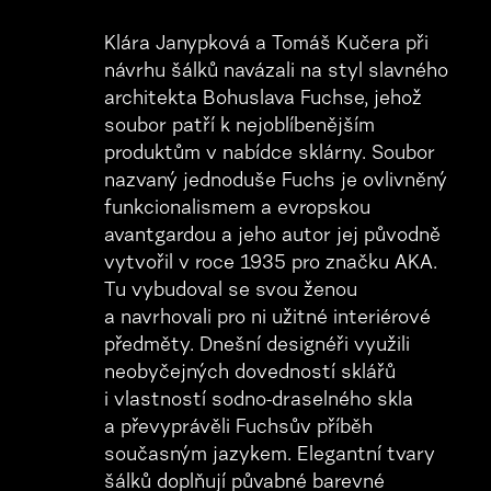
Klára Janypková a Tomáš Kučera při
návrhu šálků navázali na styl slavného
architekta Bohuslava Fuchse, jehož
soubor patří k nejoblíbenějším
produktům v nabídce sklárny. Soubor
nazvaný jednoduše Fuchs je ovlivněný
funkcionalismem a evropskou
avantgardou a jeho autor jej původně
vytvořil v roce 1935 pro značku AKA.
Tu vybudoval se svou ženou
a navrhovali pro ni užitné interiérové
předměty. Dnešní designéři využili
neobyčejných dovedností sklářů
i vlastností sodno-draselného skla
a převyprávěli Fuchsův příběh
současným jazykem. Elegantní tvary
šálků doplňují půvabné barevné