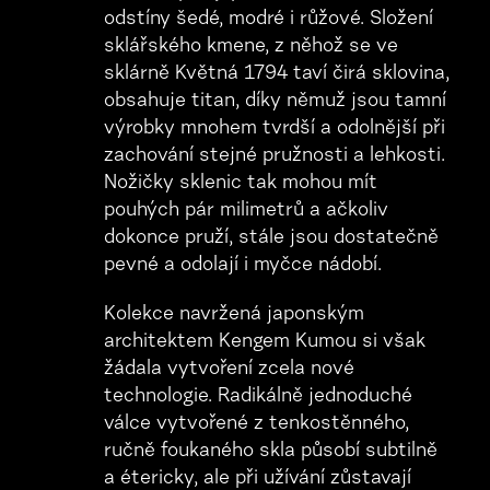
odstíny šedé, modré i růžové. Složení
sklářského kmene, z něhož se ve
sklárně Květná 1794 taví čirá sklovina,
obsahuje titan, díky němuž jsou tamní
výrobky mnohem tvrdší a odolnější při
zachování stejné pružnosti a lehkosti.
Nožičky sklenic tak mohou mít
pouhých pár milimetrů a ačkoliv
dokonce pruží, stále jsou dostatečně
pevné a odolají i myčce nádobí.
Kolekce navržená japonským
architektem Kengem Kumou si však
žádala vytvoření zcela nové
technologie. Radikálně jednoduché
válce vytvořené z tenkostěnného,
ručně foukaného skla působí subtilně
a étericky, ale při užívání zůstavají