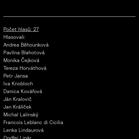
Počet hlasů: 27
Hlasovali:
Andrea Běhounková
Pavlína Blahotová
Monika Čejková
Tereza Horváthová
Petr Jansa
Iva Knobloch
Danica Kovářová
Ján Kralovič
Jan Králíček
Michal Lalinský
Francois Leblanc di Cicilia
Lenka Lindaurová
Ondřej Lipár