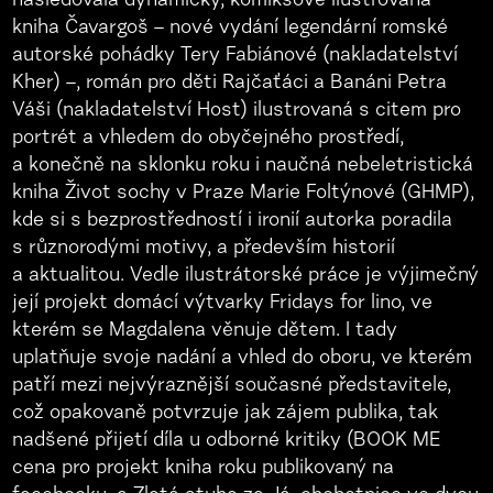
následovala dynamicky, komiksově ilustrovaná
kniha Čavargoš – nové vydání legendární romské
autorské pohádky Tery Fabiánové (nakladatelství
Kher) –, román pro děti Rajčaťáci a Banáni Petra
Váši (nakladatelství Host) ilustrovaná s citem pro
portrét a vhledem do obyčejného prostředí,
a konečně na sklonku roku i naučná nebeletristická
kniha Život sochy v Praze Marie Foltýnové (GHMP),
kde si s bezprostředností i ironií autorka poradila
s různorodými motivy, a především historií
a aktualitou. Vedle ilustrátorské práce je výjimečný
její projekt domácí výtvarky Fridays for lino, ve
kterém se Magdalena věnuje dětem. I tady
uplatňuje svoje nadání a vhled do oboru, ve kterém
patří mezi nejvýraznější současné představitele,
což opakovaně potvrzuje jak zájem publika, tak
nadšené přijetí díla u odborné kritiky (BOOK ME
cena pro projekt kniha roku publikovaný na