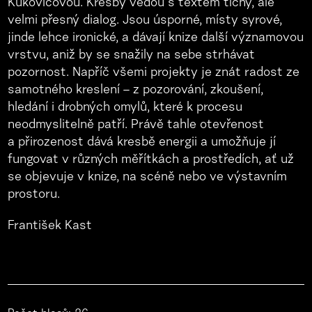
Kukovičovou. Kresby vedou s textem tichý, ale
velmi přesný dialog. Jsou úsporné, místy syrové,
jinde lehce ironické, a dávají knize další významovou
vrstvu, aniž by se snažily na sebe strhávat
pozornost. Napříč všemi projekty je znát radost ze
samotného kreslení – z pozorování, zkoušení,
hledání i drobných omylů, které k procesu
neodmyslitelně patří. Právě tahle otevřenost
a přirozenost dává kresbě energii a umožňuje jí
fungovat v různých měřítkách a prostředích, ať už
se objevuje v knize, na scéně nebo ve výstavním
prostoru.
František Kast