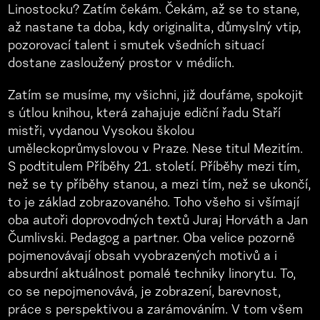
Linostocku? Zatím čekám. Čekám, až se to stane,
až nastane ta doba, kdy originalita, důmyslný vtip,
pozorovací talent i smutek všedních situací
dostane zasloužený prostor v médiích.
Zatím se musíme, my všichni, již doufáme, spokojit
s útlou knihou, která zahajuje ediční řadu Staří
mistři, vydanou Vysokou školou
uměleckoprůmyslovou v Praze. Nese titul Mezitím.
S podtitulem Příběhy 21. století. Příběhy mezi tím,
než se ty příběhy stanou, a mezi tím, než se ukončí,
to je základ zobrazovaného. Toho všeho si všímají
oba autoři doprovodných textů Juraj Horváth a Jan
Čumlivski. Pedagog a partner. Oba velice pozorně
pojmenovávají obsah vyobrazených motivů a i
absurdní aktuálnost pomalé techniky linorytu. To,
co se nepojmenovává, je zobrazení, barevnost,
práce s perspektivou a zarámováním. V tom všem