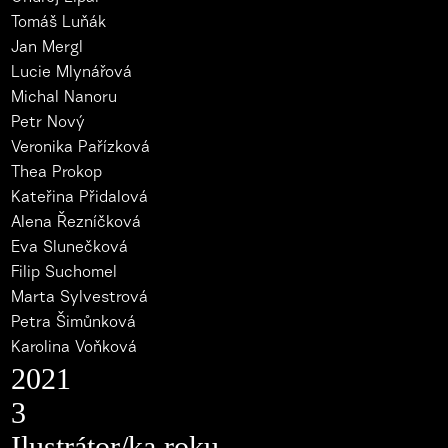
Tomáš Luňák
Jan Mergl
Lucie Mlynářová
Michal Nanoru
Petr Nový
Veronika Pařízková
Thea Prokop
Kateřina Přidalová
Alena Řezníčková
Eva Slunečková
Filip Suchomel
Marta Sylvestrová
Petra Šimůnková
Karolina Voňková
2021
3
Ilustrátor/ka roku