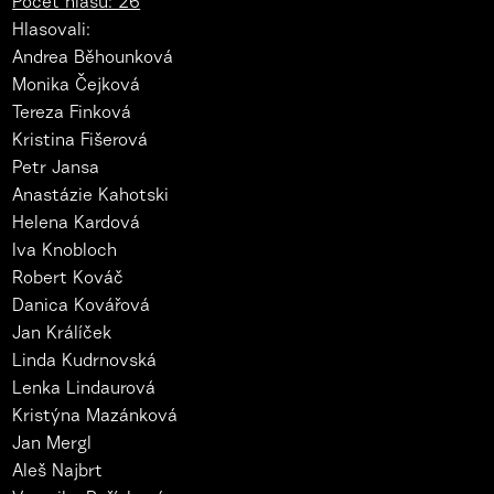
Počet hlasů: 26
Hlasovali:
Andrea Běhounková
Monika Čejková
Tereza Finková
Kristina Fišerová
Petr Jansa
Anastázie Kahotski
Helena Kardová
Iva Knobloch
Robert Kováč
Danica Kovářová
Jan Králíček
Linda Kudrnovská
Lenka Lindaurová
Kristýna Mazánková
Jan Mergl
Aleš Najbrt