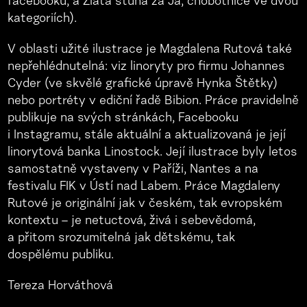
facebooku, a Zlatá stuha za Já, chobotnice ve dvou
kategoriích).
V oblasti užité ilustrace je Magdalena Rutová také
nepřehlédnutelná: viz linoryty pro firmu Johannes
Cyder (ve skvělé grafické úpravě Hynka Štětky)
nebo portréty v ediční řadě Bibion. Práce pravidelně
publikuje na svých stránkách, Facebooku
i Instagramu, stále aktuální a aktualizovaná je její
linorytová banka Linostock. Její ilustrace byly letos
samostatně vystaveny v Paříži, Nantes a na
festivalu FIK v Ústí nad Labem. Práce Magdaleny
Rutové je originální jak v českém, tak evropském
kontextu – je netuctová, živá i sebevědomá,
a přitom srozumitelná jak dětskému, tak
dospělému publiku.
Tereza Horváthová