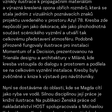
vznikly ilustrace k propagačním materiálům
a výrazná kreslená opona obřích rozměrů, která se
stala jedním z vizuálních poznávacích znaků
projektu uvedeného v prostoru Azyl 78. Kresba zde
nepůsobí jen jako dekorace, ale jako plnohodnotná
součást scénického vyznění a utváří tak
celkovému představení atmosféru. Podobně
přirozeně fungovaly ilustrace pro instalaci
Momentum of a Decision, prezentovanou na
Trienále designu a architektury v Miláně, kde
kresba vstoupila do dialogu s prostorem a podílela
se na celkovém vyznění instalace. Kresby byly
zvěčněné v knize k výstavě pro návštěvníky.
Nyní se dostáváme do oblasti, kde se Magda cítí
jako ryba ve vodě. Silnou disciplínou její práce je
knižní ilustrace. Na publikaci Ženská práce od
nakladatelství HOST spolupracovala s Michaelou