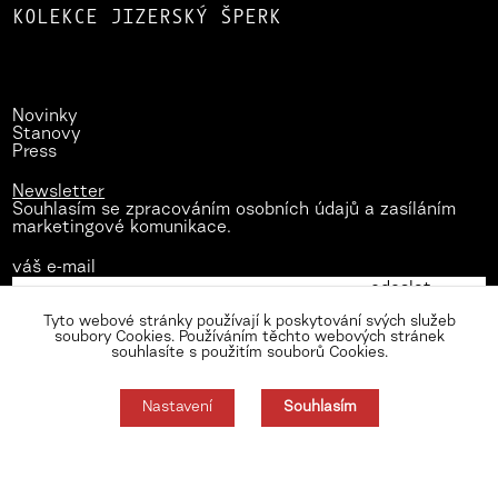
KOLEKCE JIZERSKÝ ŠPERK
Novinky
Stanovy
Press
Newsletter
Souhlasím se zpracováním osobních údajů a zasíláním
marketingové komunikace.
váš e-mail
Tyto webové stránky používají k poskytování svých služeb
soubory Cookies. Používáním těchto webových stránek
souhlasíte s použitím souborů Cookies.
Nastavení
Souhlasím
Zásady zpracování osobních údajů
Nastavení cookies
Souhlas můžete odmítnout zde.