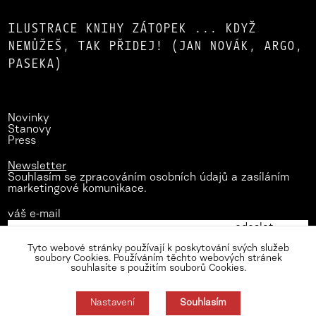
ILUSTRACE KNIHY ZÁTOPEK ... KDYŽ
NEMŮŽEŠ, TAK PŘIDEJ! (JAN NOVÁK, ARGO,
PASEKA)
Novinky
Stanovy
Press
Newsletter
Souhlasím se zpracováním osobních údajů a zasíláním
marketingové komunikace.
váš e-mail
Tyto webové stránky používají k poskytování svých služeb
soubory Cookies. Používáním těchto webových stránek
souhlasíte s použitím souborů Cookies.
Nastavení
Souhlasím
Zásady zpracování osobních údajů