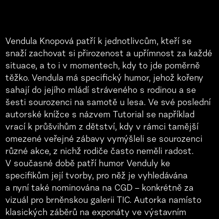
Vendula Knopová patří k jednotlivcům, kteří se
snaží zachovat si přirozenost a upřímnost za každé
situace, a to i v momentech, kdy to jde poměrně
těžko. Vendula má specifický humor, jehož kořeny
sahají do jejího mládí stráveného s rodinou a se
šesti sourozenci na samotě u lesa. Ve své poslední
autorské knížce s názvem Tutorial se například
vrací k průšvihům z dětství, kdy v rámci tamější
omezené veřejné zábavy vymýšleli se sourozenci
různé akce, z nichž rodiče často neměli radost.
V současné době patří humor Venduly ke
specifikům její tvorby, pro něž je vyhledávána
a nyní také nominována na CGD – konkrétně za
vizuál pro brněnskou galerii TIC. Autorka namísto
klasických záběrů na exponáty ve výstavním