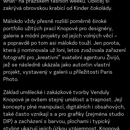
what" na pražském fashion weeku. Obličej si
zakrývá obrovskou krabicí od Kinder čokolády.
Málokdo vždy přesně rozliší poměrně široké
portfolio užitých prací Knopové pro designéry,
galerie a módní projekty od jejích volných věcí –
a popravdě po tom asi málokdo touží. Jen porota,
která ji nominovala už loni, letos zvažovala zařazení
fotografií pro „kreativní“ svatební agenturu Živijó,
jež se následně ukázala jako autorčin vlastní
projekt, vystavený v galerii u příležitosti Paris
Photo.
Základ umělecké i zakázkové tvorby Venduly
Knopové je ovšem stejný umělost a trapnost. Její
koncepty plné manipulací, digitálních i obsahových,
také často vznikají s a pro grafiky (zejména studio
DIP) a zacházení s barvou, plochami i typický
styling ukazují jejich úzkou vzájemnost. Knopová