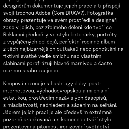
designérům dokumentuje jejich práce a ti přispějí
svojí trochou Adobe (CorelDRAW?). Fotografka
obrazy prezentuje ve svém prostředí a designéři
zase v jejích, bez zřejmého dělení kdo tvoří co.
Reklamní předměty ve stylu betonárky, portréty
z vypůjčených obličejů, perfektní rodinné album
z těch nejbizarnějších outtakeů nebo pohoštění na
fiktivní svatbě vedle smíchu nad vlastními
slabinami parafrázují hlavně marnivou a často
marnou snahu zaujmout.
Knopová rezonuje s hashtagy doby: post-
internetovou, východoevropskou a mileniální
estetikou, prostředím nezávislých časopisů,
s mladistvostí, nadhledem a sázením na selhání.
Jádrem jejích prací je ale především extrémně
pozorně aranžovaná a s kamennou tváří stylu
prezentovaná pitomost ironizování světáctví