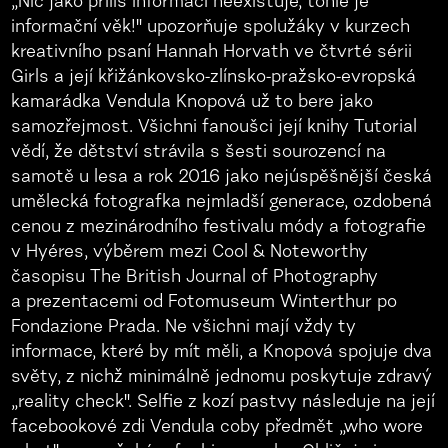
„Nic jako příliš informací neexistuje, tohle je
informační věk!" upozorňuje spolužáky v kurzech
kreativního psaní Hannah Horvath ve čtvrté sérii
Girls a její křižánkovsko-zlínsko-pražsko-evropská
kamarádka Vendula Knopová už to bere jako
samozřejmost. Všichni fanoušci její knihy Tutorial
vědí, že dětství strávila s šesti sourozencí na
samotě u lesa a rok 2016 jako nejúspěšnější česká
umělecká fotografka nejmladší generace, ozdobená
cenou z mezinárodního festivalu módy a fotografie
v Hyéres, výběrem mezi Cool & Noteworthy
časopisu The British Journal of Photography
a prezentacemi od Fotomuseum Winterthur po
Fondazione Prada. Ne všichni mají vždy ty
informace, které by mít měli, a Knopová spojuje dva
světy, z nichž minimálně jednomu poskytuje zdravý
„reality check". Selfie z kozí pastvy následuje na její
facebookové zdi Vendula coby předmět „who wore