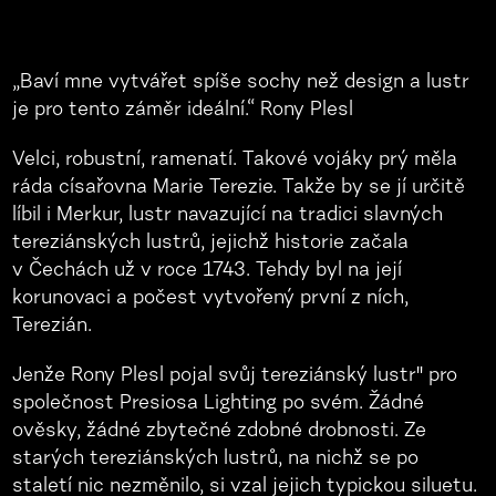
„Baví mne vytvářet spíše sochy než design a lustr
je pro tento záměr ideální.“ Rony Plesl
Velci, robustní, ramenatí. Takové vojáky prý měla
ráda císařovna Marie Terezie. Takže by se jí určitě
líbil i Merkur, lustr navazující na tradici slavných
tereziánských lustrů, jejichž historie začala
v Čechách už v roce 1743. Tehdy byl na její
korunovaci a počest vytvořený první z ních,
Terezián.
Jenže Rony Plesl pojal svůj tereziánský lustr" pro
společnost Presiosa Lighting po svém. Žádné
ověsky, žádné zbytečné zdobné drobnosti. Ze
starých tereziánských lustrů, na nichž se po
staletí nic nezměnilo, si vzal jejich typickou siluetu.