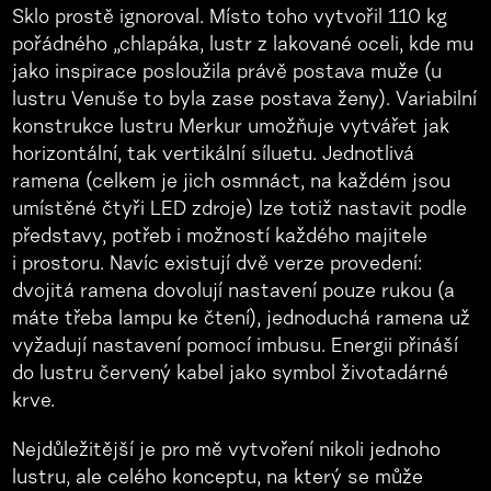
Sklo prostě ignoroval. Místo toho vytvořil 110 kg
pořádného „chlapáka, lustr z lakované oceli, kde mu
jako inspirace posloužila právě postava muže (u
lustru Venuše to byla zase postava ženy). Variabilní
konstrukce lustru Merkur umožňuje vytvářet jak
horizontální, tak vertikální síluetu. Jednotlivá
ramena (celkem je jich osmnáct, na každém jsou
umístěné čtyři LED zdroje) lze totiž nastavit podle
představy, potřeb i možností každého majitele
i prostoru. Navíc existují dvě verze provedení:
dvojitá ramena dovolují nastavení pouze rukou (a
máte třeba lampu ke čtení), jednoduchá ramena už
vyžadují nastavení pomocí imbusu. Energii přináší
do lustru červený kabel jako symbol životadárné
krve.
Nejdůležitější je pro mě vytvoření nikoli jednoho
lustru, ale celého konceptu, na který se může