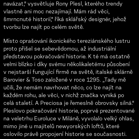
navázat," vysvětluje Rony Plesl, kterého trendy
vlastně ani moc nezajímají. Mám rád věci,
šmrncnuté historií," říká sklářský designér, jehož
tvorbu lze najít po celém světě.
Místo oprašování ikonického tereziánského lustru
proto přišel se sebevědomou, až industriální
představou pokračování historie. K té má ostatně
velmi blízko i díky svému několikaletému působení
v nejstarší fungující firmě na světě, italské sklárně
Barovier & Toso založené v roce 1295. „Tady mě
učili, že nemám navrhovat něco, co lze najít na
každém rohu, ale věci, v nichž značka vyniká po
celá staletí. A Preciosa je řemeslně obrovsky silná."
Pleslovo pokračování historie, poprvé prezentované
na veletrhu Euroluce v Miláně, vyvolalo velký ohlas,
mimo jiné u majitelů newyorských loftů, které
oslovilo právě propojení historie se současnosti.