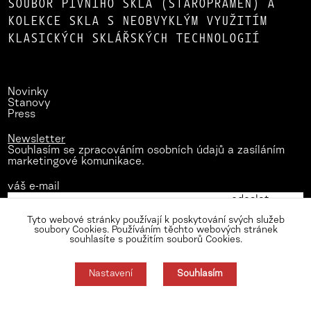
SOUBOR PIVNÍHO SKLA (STAROPRAMEN) A
KOLEKCE SKLA S NEOBVYKLÝM VYUŽITÍM
KLASICKÝCH SKLÁŘSKÝCH TECHNOLOGIÍ
Novinky
Stanovy
Press
Newsletter
Souhlasím se zpracováním osobních údajů a zasíláním
marketingové komunikace.
váš e-mail
Tyto webové stránky používají k poskytování svých služeb
soubory Cookies. Používáním těchto webových stránek
souhlasíte s použitím souborů Cookies.
Nastavení
Souhlasím
Zásady zpracování osobních údajů
Nastavení cookies
Souhlas můžete odmítnout zde.