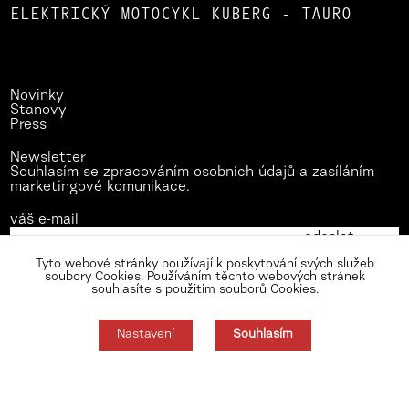
ELEKTRICKÝ MOTOCYKL KUBERG - TAURO
Novinky
Stanovy
Press
Newsletter
Souhlasím se zpracováním osobních údajů a zasíláním
marketingové komunikace.
váš e-mail
Tyto webové stránky používají k poskytování svých služeb
soubory Cookies. Používáním těchto webových stránek
souhlasíte s použitím souborů Cookies.
Nastavení
Souhlasím
Zásady zpracování osobních údajů
Nastavení cookies
Souhlas můžete odmítnout zde.