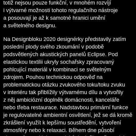
totiž nejsou pouze funkční, v mnohém rozvíjí
i výtvarné možnosti tohoto regulačního nástroje
a posouvají je až k samotné hranici umění
a světelného designu.
Na Designbloku 2020 designérky představily zatím
poslední plody svého zkoumání v podobě
podsvětlených akustických panelů Eclipse. Pod
elastickou textilii ukryly sochařsky zpracovaný
pohlcující materiál v kombinaci se světelným
zdrojem. Pouhou technickou odpověď na
problematickou otázku zvukového toku/toku zvuku
v interiéru tak přiblížily výtvarnému dílu a vytvořily
z něj ambiciózní doplněk domácnosti, kanceláře
nebo třeba restaurace. Nadstavbou primární funkce
je regulovatelné ambientní osvětlení, jež se dá kromě
zkrášlení využít k lepšímu soustředění, vytvoření
atmosféry nebo k relaxaci. Během dne působí