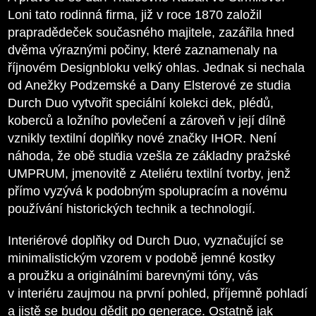
Loni tato rodinná firma, již v roce 1870 založil
prapradědeček současného majitele, zazářila hned
dvěma výraznými počiny, které zaznamenaly na
říjnovém Designbloku velký ohlas. Jednak si nechala
od Anežky Podzemské a Dany Elsterové ze studia
Durch Duo vytvořit speciální kolekci dek, plédů,
koberců a ložního povlečení a zároveň v její dílně
vznikly textilní doplňky nové značky IHOR. Není
náhoda, že obě studia vzešla ze základny pražské
UMPRUM, jmenovitě z Ateliéru textilní tvorby, jenž
přímo vyzývá k podobným spolupracím a novému
používání historických technik a technologií.
Interiérové doplňky od Durch Duo, vyznačující se
minimalistickým vzorem v podobě jemné kostky
a proužku a originálními barevnými tóny, vás
v interiéru zaujmou na první pohled, příjemně pohladí
a jistě se budou dědit po generace. Ostatně jak