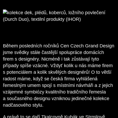
Během posledních ročníků Cen Czech Grand Design
jsme svědky stále častější spolupráce domácích
firem s designéry. Nicméně i tak zůstávají tyto
případy spíše vzácné. Vždyť kolik u nás máme firem
s potenciálem a kolik skvělých designérů! O to větší
radost máme, když se česká firma vyhlášená
řemeslným umem spojí s místními návrháři a z jejich
vzájemné symbiózy kvalitního tradičního řemesla
a současného designu vzniknou jedinečné kolekce
nadčasového stylu.
A právě to se daří Tkalcovně Kubák ve Strmilově.