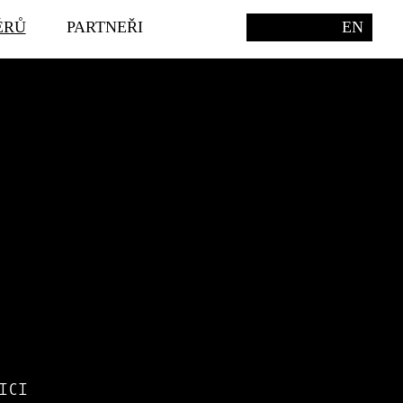
ÉRŮ
PARTNEŘI
EN
ICI